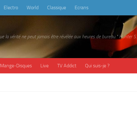
Electro
World
Classique
Ecrans
 que la vérité ne peut jamais être révélée aux heures de bureau." Hunter
Mange-Disques
Live
TV Addict
Qui suis-je ?