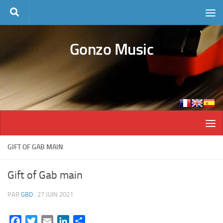
Skip to content
Gonzo Music
GIFT OF GAB MAIN
Gift of Gab main
PAR
GBD
·
27 JUIN 2021
Facebook
Twitter
Email
LinkedIn
Partager