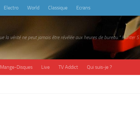
Electro
World
Classique
Ecrans
 que la vérité ne peut jamais être révélée aux heures de bureau." Hunter
Mange-Disques
Live
TV Addict
Qui suis-je ?