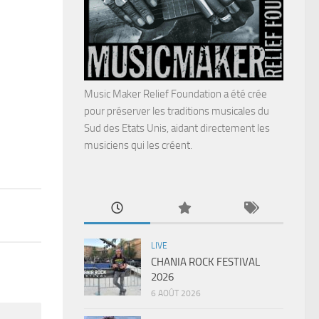
Music Maker Relief Foundation a été crée
pour préserver les traditions musicales du
Sud des Etats Unis, aidant directement les
musiciens qui les créent.
LIVE
CHANIA ROCK FESTIVAL
2026
6 AOÛT 2026