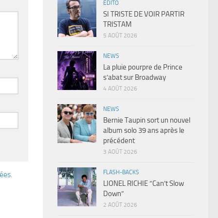
EDITO
SI TRISTE DE VOIR PARTIR
TRISTAM
5 AOÛT 2026
NEWS
La pluie pourpre de Prince
s’abat sur Broadway
4 AOÛT 2026
NEWS
Bernie Taupin sort un nouvel
album solo 39 ans après le
précédent
3 AOÛT 2026
FLASH-BACKS
tées
.
LIONEL RICHIE “Can’t Slow
Down”
2 AOÛT 2026