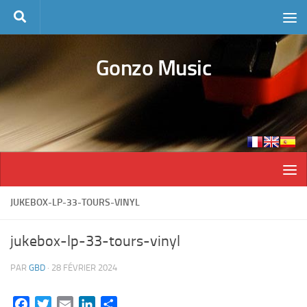
Skip to content
Gonzo Music
JUKEBOX-LP-33-TOURS-VINYL
jukebox-lp-33-tours-vinyl
PAR
GBD
·
28 FÉVRIER 2024
Facebook
Twitter
Email
LinkedIn
Partager