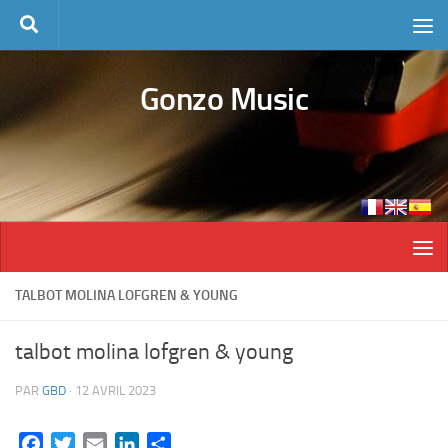
Skip to content
Gonzo Music
TALBOT MOLINA LOFGREN & YOUNG
talbot molina lofgren & young
PAR
GBD
·
12 AVRIL 2023
Facebook
Twitter
Email
LinkedIn
Partager