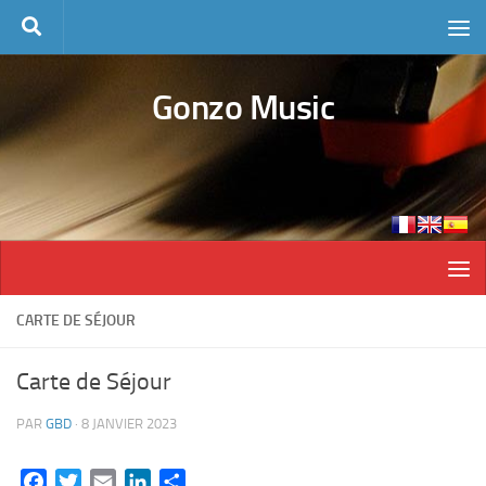
Skip to content
Gonzo Music
CARTE DE SÉJOUR
Carte de Séjour
PAR
GBD
·
8 JANVIER 2023
Facebook
Twitter
Email
LinkedIn
Partager