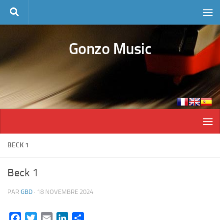
Skip to content
Gonzo Music
BECK 1
Beck 1
PAR
GBD
·
18 NOVEMBRE 2024
Facebook
Twitter
Email
LinkedIn
Partager