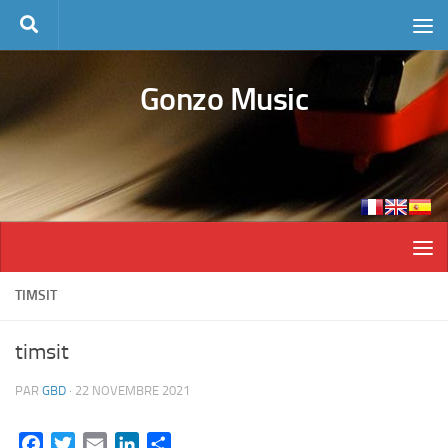
Skip to content
Gonzo Music
TIMSIT
timsit
PAR
GBD
·
22 NOVEMBRE 2021
Facebook
Twitter
Email
LinkedIn
Partager