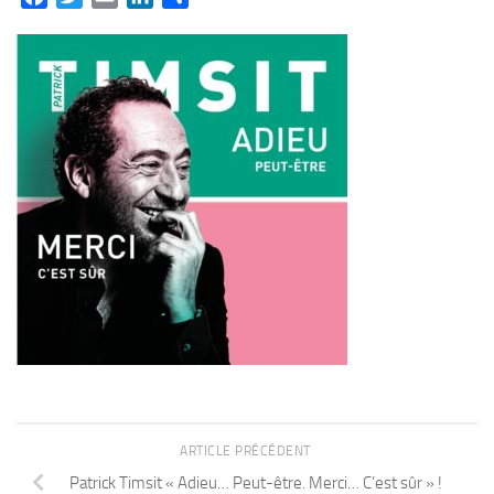
ARTICLE PRÉCÉDENT
Patrick Timsit « Adieu… Peut-être. Merci… C’est sûr » !