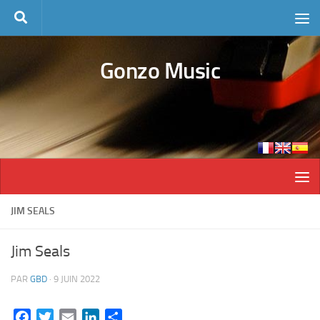
Skip to content
Gonzo Music
JIM SEALS
Jim Seals
PAR
GBD
·
9 JUIN 2022
Facebook
Twitter
Email
LinkedIn
Partager