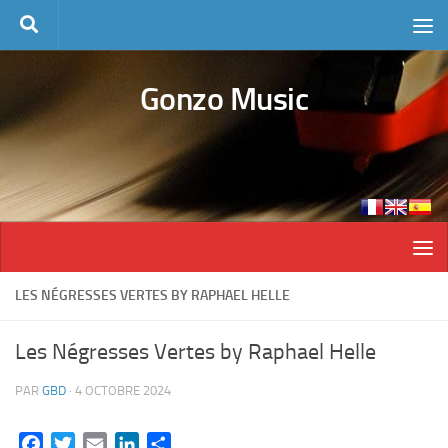
Skip to content
Gonzo Music
LES NÉGRESSES VERTES BY RAPHAEL HELLE
Les Négresses Vertes by Raphael Helle
PAR
GBD
·
4 OCTOBRE 2024
Facebook
Twitter
Email
LinkedIn
Partager