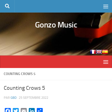
Skip to content
Gonzo Music
COUNTING CROWS 5
Counting Crows 5
PAR
GBD
·
25 SEPTEMBRE 2022
Facebook
Twitter
Email
LinkedIn
Partager