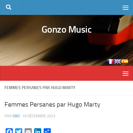
Skip to content
Gonzo Music
FEMMES PERSANES PAR HUGO MARTY
Femmes Persanes par Hugo Marty
PAR
GBD
·
19 DÉCEMBRE 2023
Facebook
Twitter
Email
LinkedIn
Partager