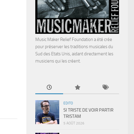
Music Maker Relief Foundation a été crée
pour préserver les traditions musicales du
Sud des Etats Unis, aidant directement les
musiciens qui les créent.
EDITO
SI TRISTE DE VOIR PARTIR
TRISTAM
5 AOÛT 2026