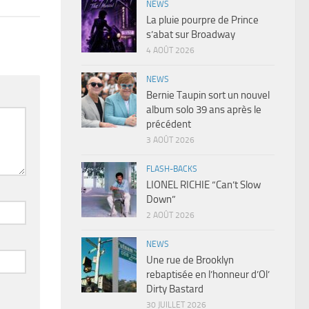
NEWS
La pluie pourpre de Prince
s’abat sur Broadway
4 AOÛT 2026
NEWS
Bernie Taupin sort un nouvel
album solo 39 ans après le
précédent
3 AOÛT 2026
FLASH-BACKS
LIONEL RICHIE “Can’t Slow
Down”
2 AOÛT 2026
NEWS
Une rue de Brooklyn
rebaptisée en l’honneur d’Ol’
Dirty Bastard
30 JUILLET 2026