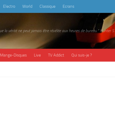
Electro
World
Classique
Ecrans
 que la vérité ne peut jamais être révélée aux heures de bureau." Hunter
Mange-Disques
Live
TV Addict
Qui suis-je ?