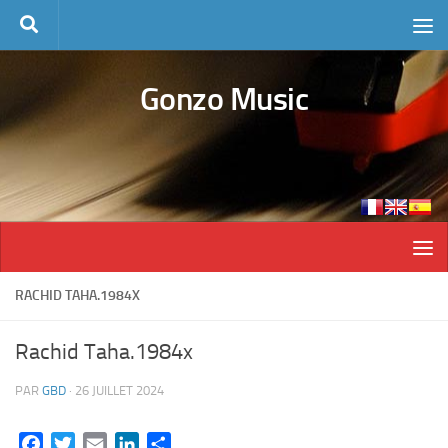
Skip to content
Gonzo Music
RACHID TAHA.1984X
Rachid Taha.1984x
PAR
GBD
·
26 JUILLET 2024
Facebook
Twitter
Email
LinkedIn
Partager