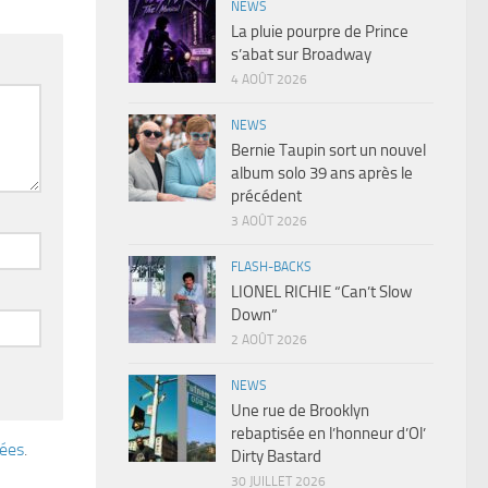
NEWS
La pluie pourpre de Prince
s’abat sur Broadway
4 AOÛT 2026
NEWS
Bernie Taupin sort un nouvel
album solo 39 ans après le
précédent
3 AOÛT 2026
FLASH-BACKS
LIONEL RICHIE “Can’t Slow
Down”
2 AOÛT 2026
NEWS
Une rue de Brooklyn
rebaptisée en l’honneur d’Ol’
tées
.
Dirty Bastard
30 JUILLET 2026