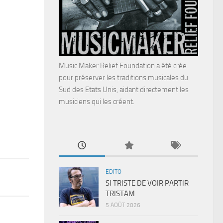
Music Maker Relief Foundation a été crée
pour préserver les traditions musicales du
Sud des Etats Unis, aidant directement les
musiciens qui les créent.
EDITO
SI TRISTE DE VOIR PARTIR
TRISTAM
5 AOÛT 2026