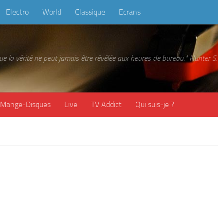
Electro
World
Classique
Ecrans
 que la vérité ne peut jamais être révélée aux heures de bureau." Hunter
Mange-Disques
Live
TV Addict
Qui suis-je ?