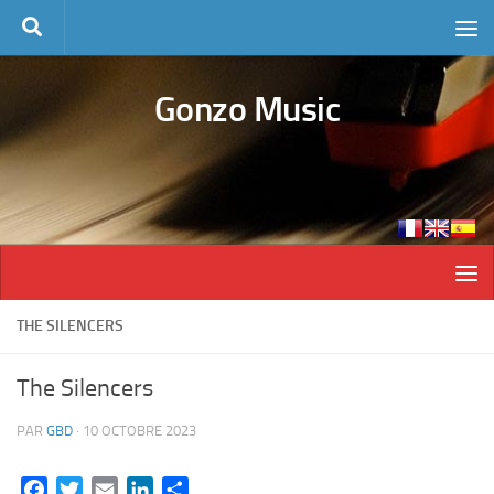
Skip to content
Gonzo Music
THE SILENCERS
The Silencers
PAR
GBD
·
10 OCTOBRE 2023
Facebook
Twitter
Email
LinkedIn
Partager