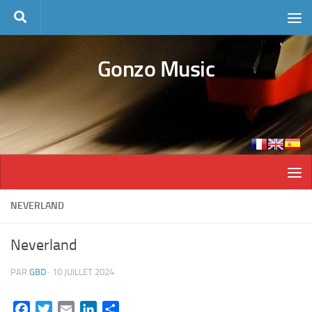
Skip to content
Gonzo Music
NEVERLAND
Neverland
PAR
GBD
·
10 JUILLET 2024
Facebook
Twitter
Email
LinkedIn
Partager