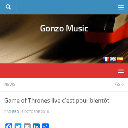
Skip to content
Gonzo Music
NEWS
0
Game of Thrones live c’est pour bientôt
PAR
GBD
·
6 OCTOBRE 2016
Facebook
Twitter
Email
LinkedIn
Partager