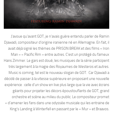
J’avoue qu’avant GOT, je n’avais guère entendu parler de Ramin
Djawadi, compositeur d’origine iranienne né en Allemagne. En fait, il
avait déjà signé les thèmes de PRISON BREAK et des films « Iron
Man » « Pacific Rim » entre autres. C’est un protégé du fameux
Hans Zimmer. Le gars est doué, les musiques de la série participent
très largement à la magie des Royaumes de Westeros et autres.
Music is coming, tel est le nouveau slogan de GOT. Car Djawadi a
décidé de passer à la vitesse supérieure en proposant une nouvelle
expérience : celle d’un show en live plus large que la vie avec écrans
géants pour projeter les décors époustouflants de GOT, grand
orchestre et scène au milieu du public. Le compositeur promet
« d’amener les fans dans une odyssée musicale qui les entraine de
King’s Landing à Winterfell en passant par le « Mur » et Braavos.