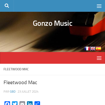
Skip to content
Gonzo Music
FLEETWOOD MAC
Fleetwood Mac
PAR
GBD
·
23 JUILLET 2024
Facebook
Twitter
Email
LinkedIn
Partager