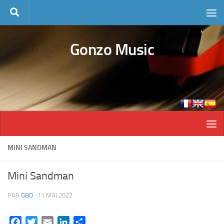
Skip to content
Gonzo Music
MINI SANDMAN
Mini Sandman
PAR
GBD
·
11 MAI 2022
Facebook
Twitter
Email
LinkedIn
Partager