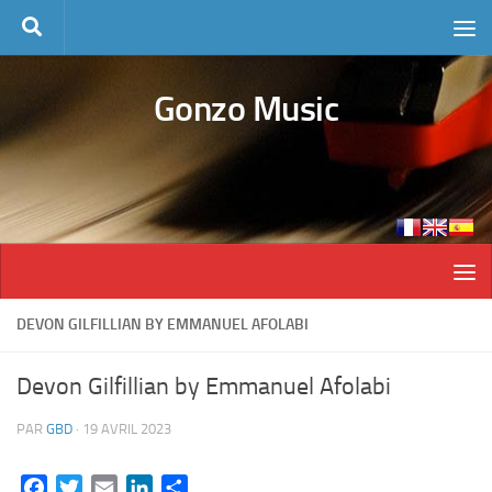
Skip to content
Gonzo Music
DEVON GILFILLIAN BY EMMANUEL AFOLABI
Devon Gilfillian by Emmanuel Afolabi
PAR
GBD
·
19 AVRIL 2023
Facebook
Twitter
Email
LinkedIn
Partager