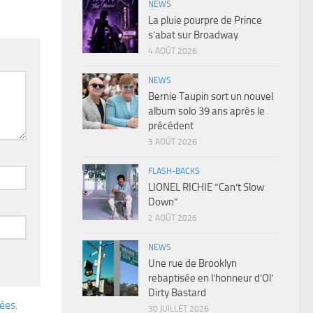
NEWS
La pluie pourpre de Prince
s’abat sur Broadway
4 AOÛT 2026
NEWS
Bernie Taupin sort un nouvel
album solo 39 ans après le
précédent
3 AOÛT 2026
FLASH-BACKS
LIONEL RICHIE “Can’t Slow
Down”
2 AOÛT 2026
NEWS
Une rue de Brooklyn
rebaptisée en l’honneur d’Ol’
Dirty Bastard
tées
.
30 JUILLET 2026