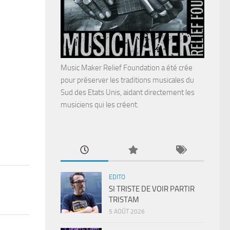
Music Maker Relief Foundation a été crée
pour préserver les traditions musicales du
Sud des Etats Unis, aidant directement les
musiciens qui les créent.
EDITO
SI TRISTE DE VOIR PARTIR
TRISTAM
5 AOÛT 2026