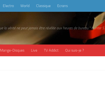
Electro
World
Classique
Ecrans
 que la vérité ne peut jamais être révélée aux heures de bureau." Hunter
Mange-Disques
Live
TV Addict
Qui suis-je ?