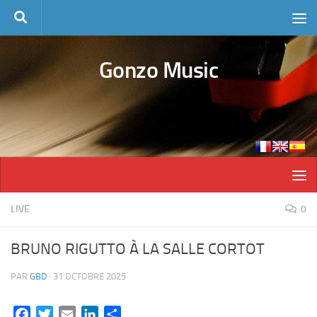
Skip to content
Gonzo Music
LIVE
0
BRUNO RIGUTTO À LA SALLE CORTOT
PAR
GBD
·
31 OCTOBRE 2025
Facebook
Twitter
Email
LinkedIn
Partager