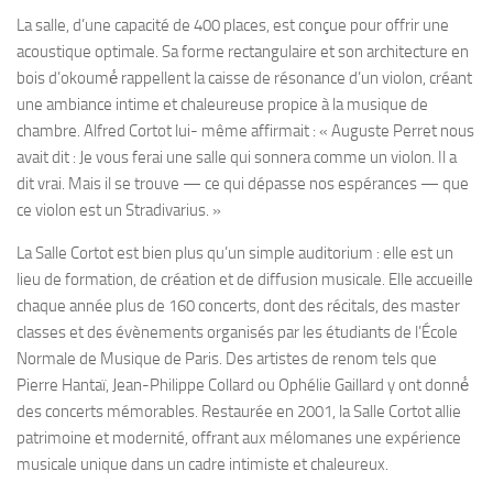
La salle, d’une capacité de 400 places, est conçue pour offrir une
acoustique optimale. Sa forme rectangulaire et son architecture en
bois d’okoumé́ rappellent la caisse de résonance d’un violon, créant
une ambiance intime et chaleureuse propice à la musique de
chambre. Alfred Cortot lui- même affirmait : « Auguste Perret nous
avait dit : Je vous ferai une salle qui sonnera comme un violon. Il a
dit vrai. Mais il se trouve — ce qui dépasse nos espérances — que
ce violon est un Stradivarius. »
La Salle Cortot est bien plus qu’un simple auditorium : elle est un
lieu de formation, de création et de diffusion musicale. Elle accueille
chaque année plus de 160 concerts, dont des récitals, des master
classes et des évènements organisés par les étudiants de l’École
Normale de Musique de Paris. Des artistes de renom tels que
Pierre Hantaï, Jean-Philippe Collard ou Ophélie Gaillard y ont donné́
des concerts mémorables. Restaurée en 2001, la Salle Cortot allie
patrimoine et modernité, offrant aux mélomanes une expérience
musicale unique dans un cadre intimiste et chaleureux.