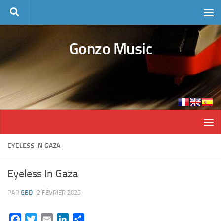
Skip to content
Gonzo Music
EYELESS IN GAZA
Eyeless In Gaza
PAR
GBD
·
2 FÉVRIER 2025
Facebook
Twitter
Email
LinkedIn
Partager