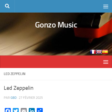
Skip to content
Gonzo Music
LED ZEPPELIN
Led Zeppelin
PAR
GBD
·
27 FÉVRIER 2025
Facebook
Twitter
Email
LinkedIn
Partager