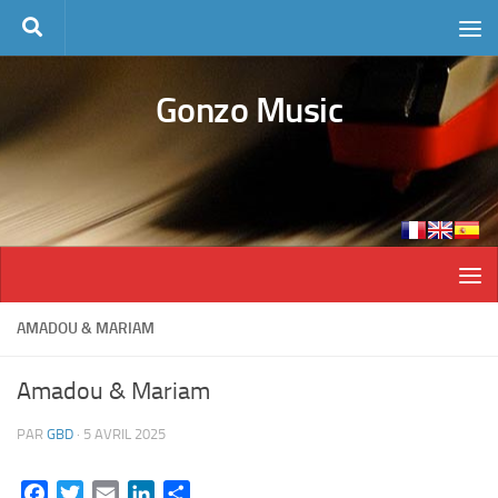
Skip to content
Gonzo Music
AMADOU & MARIAM
Amadou & Mariam
PAR
GBD
·
5 AVRIL 2025
Facebook
Twitter
Email
LinkedIn
Partager