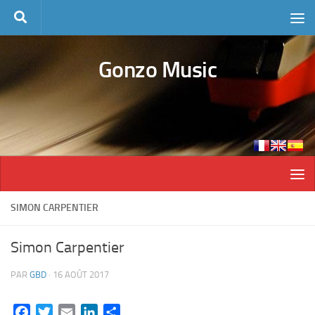
Skip to content
Gonzo Music
SIMON CARPENTIER
Simon Carpentier
PAR
GBD
·
16 AOÛT 2017
Facebook
Twitter
Email
LinkedIn
Partager