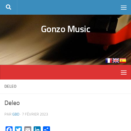
Skip to content
Gonzo Music
DELEO
Deleo
PAR
GBD
·
7 FÉVRIER 2023
Facebook
Twitter
Email
LinkedIn
Partager