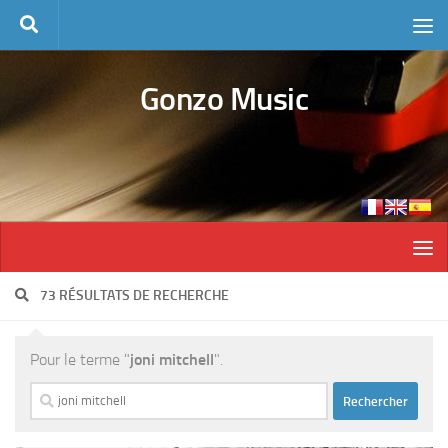
Skip to content
Gonzo Music
73 RÉSULTATS DE RECHERCHE
Pour le terme "
joni mitchell
".
Rechercher :