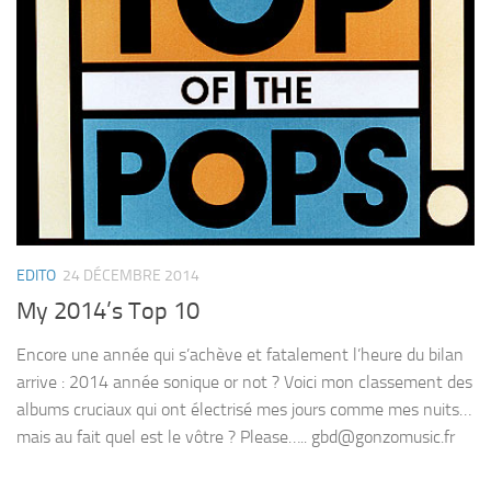
EDITO
24 DÉCEMBRE 2014
My 2014’s Top 10
Encore une année qui s’achève et fatalement l’heure du bilan
arrive : 2014 année sonique or not ? Voici mon classement des
albums cruciaux qui ont électrisé mes jours comme mes nuits…
mais au fait quel est le vôtre ? Please….. gbd@gonzomusic.fr