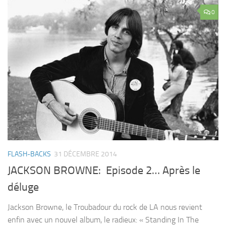
0
FLASH-BACKS
31 DÉCEMBRE 2014
JACKSON BROWNE: Episode 2… Après le
déluge
Jackson Browne, le Troubadour du rock de LA nous revient
enfin avec un nouvel album, le radieux: « Standing In The