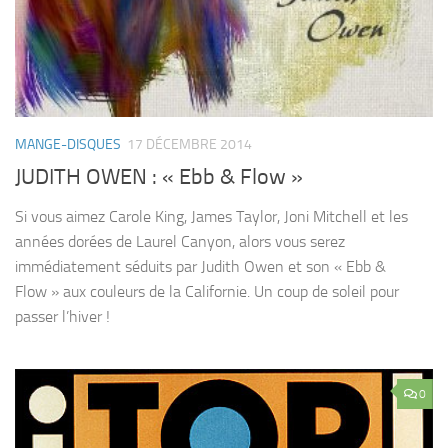
MANGE-DISQUES
17 DÉCEMBRE 2014
JUDITH OWEN : « Ebb & Flow »
Si vous aimez Carole King, James Taylor, Joni Mitchell et les
années dorées de Laurel Canyon, alors vous serez
immédiatement séduits par Judith Owen et son « Ebb &
Flow » aux couleurs de la Californie. Un coup de soleil pour
passer l’hiver !
0