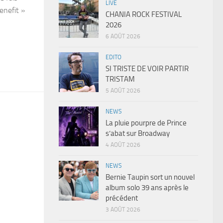
LIVE
enefit »
CHANIA ROCK FESTIVAL
2026
6 AOÛT 2026
EDITO
SI TRISTE DE VOIR PARTIR
TRISTAM
5 AOÛT 2026
NEWS
La pluie pourpre de Prince
s’abat sur Broadway
4 AOÛT 2026
NEWS
Bernie Taupin sort un nouvel
album solo 39 ans après le
précédent
3 AOÛT 2026