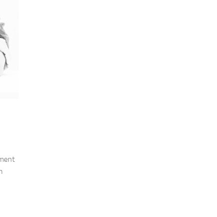
ement
n