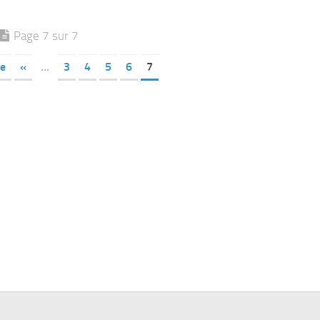
Page 7 sur 7
ge
«
…
3
4
5
6
7