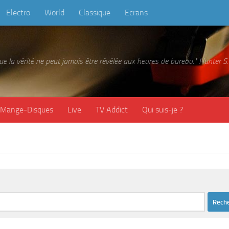
Electro
World
Classique
Ecrans
 que la vérité ne peut jamais être révélée aux heures de bureau." Hunter
Mange-Disques
Live
TV Addict
Qui suis-je ?