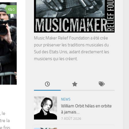
0
Music Maker Relief Foundation a été crée
pour préserver les traditions musicales du
Sud des Etats Unis, aidant directement les
musiciens qui les créent.
NEWS
William Orbit hélas en orbite
à jamais…
 le
7 AOÛT 2026
re la
e fois