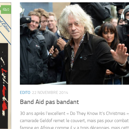
0
EDITO
22 NOVEMBRE 2014
Band Aid pas bandant
30 ans après l’excellent « Do They Know It’s Christmas »,
camarade Geldof remet le couvert, mais pas pour combatt
famine en Afrique comme il y a trois décennies, mais cett