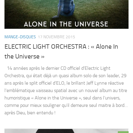
MANGE-DISQUES
17 NOVEMBRE 2015
ELECTRIC LIGHT ORCHESTRA : « Alone In
the Universe »
14 années après le dernier CD officiel d’Electric Light
Orchestra, qui était déjà un quasi album solo de son leader, 29
ans après le split officiel d’ELO, le brillant Jeff Lynne réactive
l’emblématique vaisseau spatial avec un nouvel album au titre
humoristique « Alone in the Universe », seul dans l’univers,
comme pour mieux souligner qu’il demeure seul maitre à bord…
après Dieu, bien entendu !