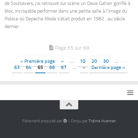
de Soulsavers, j’ai retrouvé sur scène un Dave Gahan gonflé à
bloc, incroyable performer dans une petite salle à l’image du
Palace où Depeche Mode s’était produit en 1982…au siècle
dernier.
Page 65 sur 68
« Première page
«
…
10
20
30
…
63
64
65
66
67
…
»
Dernière page »
Fièrement propulsé par
- Conçu par
Thème Hueman