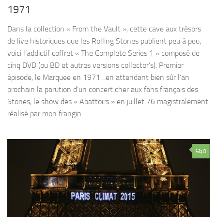
1971
Dans la collection « From the Vault », cette cave aux trésors
de live historiques que les Rolling Stones publient peu à peu,
voici l’addictif coffret « The Complete Series 1 » composé de
cinq DVD (ou BD et autres versions collector’s). Premier
épisode, le Marquee en 1971…en attendant bien sûr l’an
prochain la parution d’un concert cher aux fans français des
Stones, le show des « Abattoirs » en juillet 76 magistralement
réalisé par mon frangin...
0