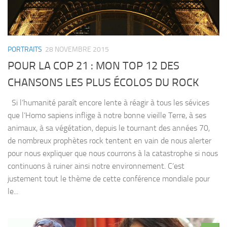
PORTRAITS
28 NOVEMBRE 2015
POUR LA COP 21 : MON TOP 12 DES
CHANSONS LES PLUS ÉCOLOS DU ROCK
Si l’humanité paraît encore lente à réagir à tous les sévices
que l’Homo sapiens inflige à notre bonne vieille Terre, à ses
animaux, à sa végétation, depuis le tournant des années 70,
de nombreux prophètes rock tentent en vain de nous alerter
pour nous expliquer que nous courrons à la catastrophe si nous
continuons à ruiner ainsi notre environnement. C’est
justement tout le thème de cette conférence mondiale pour
le...