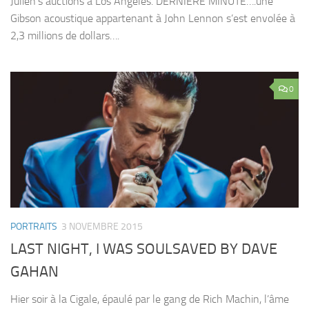
Julien’s auctions à Los Angeles. DERNIERE MINUTE….une
Gibson acoustique appartenant à John Lennon s’est envolée à
2,3 millions de dollars….
0
PORTRAITS
3 NOVEMBRE 2015
LAST NIGHT, I WAS SOULSAVED BY DAVE
GAHAN
Hier soir à la Cigale, épaulé par le gang de Rich Machin, l’âme