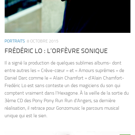
PORTRAITS
8 OCTOBRE 2015
FRÉDÉRIC LO : L’ORFÈVRE SONIQUE
Il a signé la production de quelques sublimes albums- dont
entre autres les « Crêve-cœur » et « Amours suprêmes » de
Daniel Darc comme le « Alain Chamfort » d’Alain Chamfort-
Fredéric Lo est sans conteste un des magiciens du son qui
comptent vraiment dans l’Hexagone. À la veille de la sortie du
3ème CD des Pony Pony Run Run d’Angers, sa dernière
réalisation, il retrace pour Gonzomusic le parcours musical
unique qui est le sien.