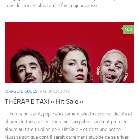
Trois décennies plus tard, il fait toujours aussi...
0
MANGE-DISQUES
9 FÉVRIER 2018
THÉRAPIE TAXI « Hit Sale »
Funky puissant, pop, délicatement électro, provoc, décalé et
allumé, le trio parisien Thérapie Taxi publie son tout premier
album au titre trublion de « Hit Sale » et c’est une petite
réussite sonique dont il serait carrément stupide de se priver.