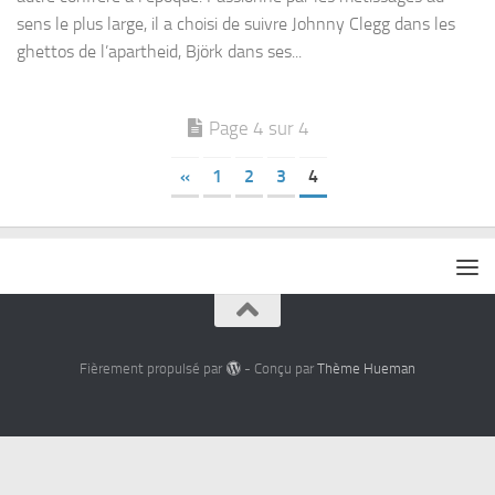
sens le plus large, il a choisi de suivre Johnny Clegg dans les
ghettos de l’apartheid, Björk dans ses...
Page 4 sur 4
«
1
2
3
4
Fièrement propulsé par
- Conçu par
Thème Hueman