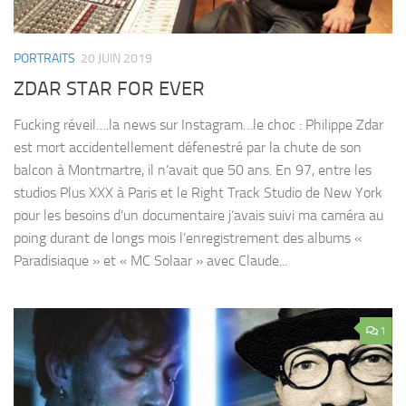
PORTRAITS
20 JUIN 2019
ZDAR STAR FOR EVER
Fucking réveil….la news sur Instagram…le choc : Philippe Zdar
est mort accidentellement défenestré par la chute de son
balcon à Montmartre, il n’avait que 50 ans. En 97, entre les
studios Plus XXX à Paris et le Right Track Studio de New York
pour les besoins d’un documentaire j‘avais suivi ma caméra au
poing durant de longs mois l’enregistrement des albums «
Paradisiaque » et « MC Solaar » avec Claude...
1