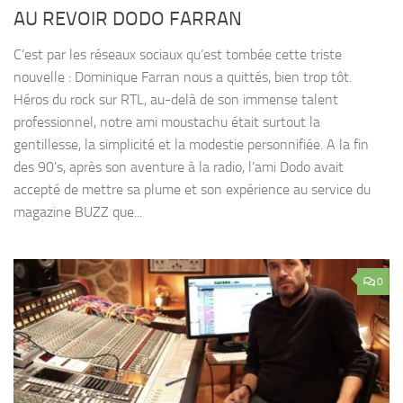
AU REVOIR DODO FARRAN
C’est par les réseaux sociaux qu’est tombée cette triste
nouvelle : Dominique Farran nous a quittés, bien trop tôt.
Héros du rock sur RTL, au-delà de son immense talent
professionnel, notre ami moustachu était surtout la
gentillesse, la simplicité et la modestie personnifiée. A la fin
des 90’s, après son aventure à la radio, l’ami Dodo avait
accepté de mettre sa plume et son expérience au service du
magazine BUZZ que...
0