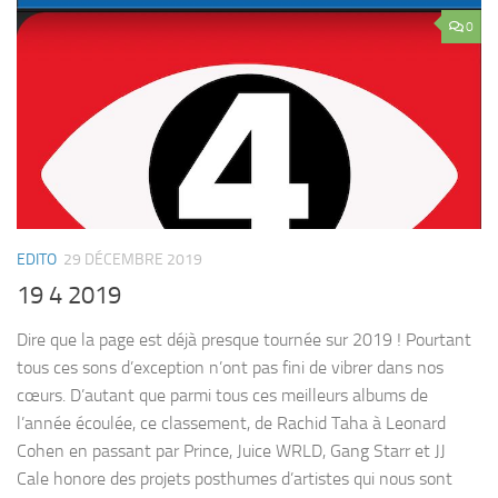
0
EDITO
29 DÉCEMBRE 2019
19 4 2019
Dire que la page est déjà presque tournée sur 2019 ! Pourtant
tous ces sons d’exception n’ont pas fini de vibrer dans nos
cœurs. D’autant que parmi tous ces meilleurs albums de
l’année écoulée, ce classement, de Rachid Taha à Leonard
Cohen en passant par Prince, Juice WRLD, Gang Starr et JJ
Cale honore des projets posthumes d’artistes qui nous sont