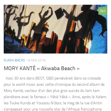
0
FLASH-BACKS
18 MAI 2018
MORY KANTÉ « Akwaba Beach »
Voici 30 ans dans BEST, GBD persévérait dans sa croisade
pour la world music avec cette chronique du second album de
Mory Kanté, vecteur d’un des plus gros succès du tam tam
planétaire avec le fameux « Yéké Yéké ». Ainsi, après le Xalem,
les Touke Kunda et Youssou N’dour, le mag de la rue d’Antin
s’engageait pour une nouvelle star de l’Afrique francophone.