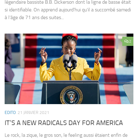
légendaire bassiste B.B. Dickerson dont la ligne de basse était
si identifiable. On apprend aujourd’hui qu’il a succombé samedi
à l’âge de 71 ans des suites...
2
EDITO
21 JANVIER 2021
IT’S A NEW RADICALS DAY FOR AMERICA
Le rock, la zique, le gros son, le feeling aussi étaient enfin de