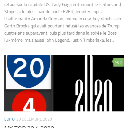
retour sur la capitale US. Lady Gaga entonnant le « Stars and
Stripes » le plus chair de poule EVER, Jennifer Lopez,
l’hallucinante Amanda Gorman, même le cow-boy républicain
Garth Brooks qui avait pourtant refusé les avances de Trump
quatre ans auparavant, puis plus tard dans la soirée le Boss
lui-même, mais aussi John Legend, Justin Timberlake, les...
0
EDITO
30 DÉCEMBRE 2020