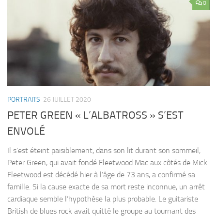
0
PORTRAITS
26 JUILLET 2020
PETER GREEN « L’ALBATROSS » S’EST
ENVOLÉ
Il s’est éteint paisiblement, dans son lit durant son sommeil,
Peter Green, qui avait fondé Fleetwood Mac aux côtés de Mick
Fleetwood est décédé hier à l’âge de 73 ans, a confirmé sa
famille. Si la cause exacte de sa mort reste inconnue, un arrêt
cardiaque semble l’hypothèse la plus probable. Le guitariste
British de blues rock avait quitté le groupe au tournant des