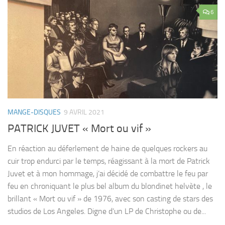
6
MANGE-DISQUES
9 AVRIL 2021
PATRICK JUVET « Mort ou vif »
En réaction au déferlement de haine de quelques rockers au
cuir trop endurci par le temps, réagissant à la mort de Patrick
Juvet et à mon hommage, j’ai décidé de combattre le feu par
feu en chroniquant le plus bel album du blondinet helvète , le
brillant « Mort ou vif » de 1976, avec son casting de stars des
studios de Los Angeles. Digne d’un LP de Christophe ou de...