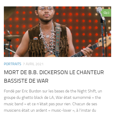
0
PORTRAITS
7 AVRIL 2021
MORT DE B.B. DICKERSON LE CHANTEUR
BASSISTE DE WAR
Fondé par Eric Burdon sur les bases de the Night Shift, un
groupe du ghetto black de LA, War était surnommé « the
music band » et ce n’était pas pour rien. Chacun de ses
musiciens était un ardent « music-lover », à l’instar du