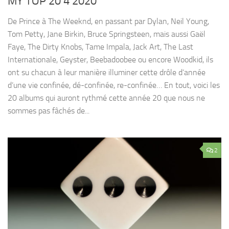
MY TOP 20 4 2020
De Prince à The Weeknd, en passant par Dylan, Neil Young,
Tom Petty, Jane Birkin, Bruce Springsteen, mais aussi Gaël
Faye, The Dirty Knobs, Tame Impala, Jack Art, The Last
Internationale, Geyster, Beebadoobee ou encore Woodkid, ils
ont su chacun à leur manière illuminer cette drôle d’année
d’une vie confinée, dé-confinée, re-confinée… En tout, voici les
20 albums qui auront rythmé cette année 20 que nous ne
sommes pas fâchés de...
2