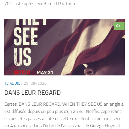
70’s juste après leur 3éme LP « Then...
0
TV ADDICT
29 JUIN 2020
DANS LEUR REGARD
Certes, DANS LEUR REGARD, WHEN THEY SEE US en anglais,
est diffusée depuis un peu plus d’un an sur Netflix, cependant
si vous êtes passés à côté de cette excellentissime mini-série
en 4 épisodes, dans l’écho de l’assassinat de George Floyd et