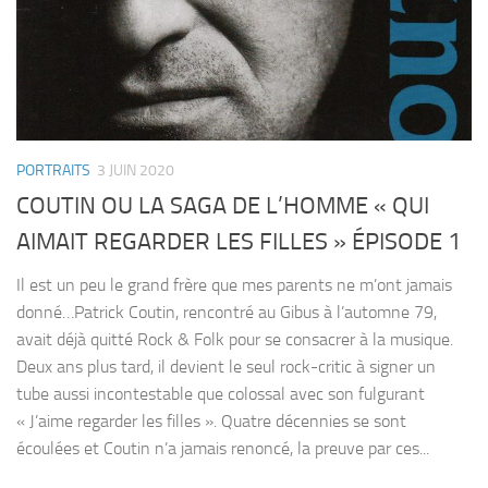
PORTRAITS
3 JUIN 2020
COUTIN OU LA SAGA DE L’HOMME « QUI
AIMAIT REGARDER LES FILLES » ÉPISODE 1
Il est un peu le grand frère que mes parents ne m’ont jamais
donné…Patrick Coutin, rencontré au Gibus à l’automne 79,
avait déjà quitté Rock & Folk pour se consacrer à la musique.
Deux ans plus tard, il devient le seul rock-critic à signer un
tube aussi incontestable que colossal avec son fulgurant
« J’aime regarder les filles ». Quatre décennies se sont
écoulées et Coutin n’a jamais renoncé, la preuve par ces...