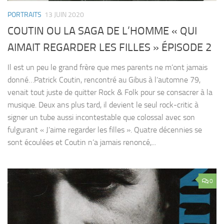
PORTRAITS
13 JUIN 2020
COUTIN OU LA SAGA DE L’HOMME « QUI
AIMAIT REGARDER LES FILLES » ÉPISODE 2
Il est un peu le grand frère que mes parents ne m’ont jamais
donné…Patrick Coutin, rencontré au Gibus à l’automne 79,
venait tout juste de quitter Rock & Folk pour se consacrer à la
musique. Deux ans plus tard, il devient le seul rock-critic à
signer un tube aussi incontestable que colossal avec son
fulgurant « J’aime regarder les filles ». Quatre décennies se
sont écoulées et Coutin n’a jamais renoncé,...
0