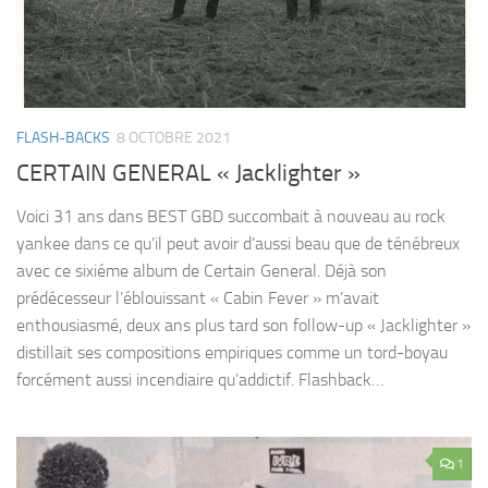
FLASH-BACKS
8 OCTOBRE 2021
CERTAIN GENERAL « Jacklighter »
Voici 31 ans dans BEST GBD succombait à nouveau au rock
yankee dans ce qu’il peut avoir d’aussi beau que de ténébreux
avec ce sixiéme album de Certain General. Déjà son
prédécesseur l’éblouissant « Cabin Fever » m’avait
enthousiasmé, deux ans plus tard son follow-up « Jacklighter »
distillait ses compositions empiriques comme un tord-boyau
forcément aussi incendiaire qu’addictif. Flashback…
1