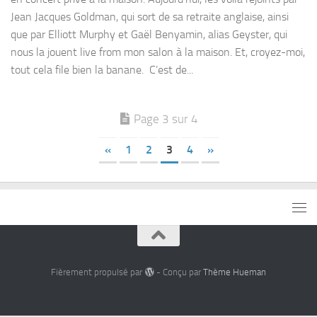
Jean Jacques Goldman, qui sort de sa retraite anglaise, ainsi
que par Elliott Murphy et Gaël Benyamin, alias Geyster, qui
nous la jouent live from mon salon à la maison. Et, croyez-moi,
tout cela file bien la banane. C’est de...
Page 3 sur 4
«
1
2
3
4
»
Fièrement propulsé par
- Conçu par
Thème Hueman