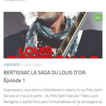
3
PORTRAITS
11 AOÛT 2022
BERTIGNAC LA SAGA DU LOUIS D’OR:
Épisode 1
Auparavant, nous étions littéralement voisins, lui au Près Saint
Gervais et moi à la porte… du Près Saint Gervais ! Mais Louis
Bertignac a quitté Paris pour Fontainebleau et sa campagne où