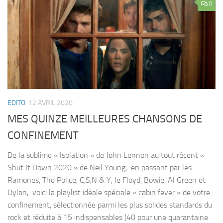
0
EDITO
12 AVRIL 2020
MES QUINZE MEILLEURES CHANSONS DE
CONFINEMENT
De la sublime « Isolation » de John Lennon au tout récent «
Shut It Down 2020 » de Neil Young, en passant par les
Ramones, The Police, C,S,N & Y, le Floyd, Bowie, Al Green et
Dylan, voici la playlist idéale spéciale « cabin fever » de votre
confinement, sélectionnée parmi les plus solides standards du
rock et réduite à 15 indispensables (40 pour une quarantaine