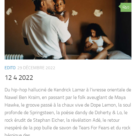
0
EDITO
29 DÉCEMBRE 2022
12 4 2022
Du hip-hop halluciné de Kendrick Lamar à l’ivresse orientale de
Nawel Ben Kraïm, en passant par le folk aveuglant de Maya
Hawke, le groove passé à la chaux vive de Dope Lemon, la soul
profonde de Springsteen, la poésie dandy de Doherty & Lo, le
rock érudit de Stephan Eicher, la révélation Adé, le retour
inespéré de la pop bulle de savon de Tears For Fears et du rock
héroïque des...