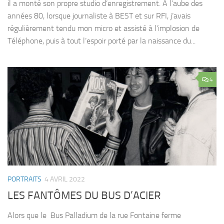
il a monté son propre studio d’enregistrement. À l’aube des
années 80, lorsque journaliste à BEST et sur RFI, j’avais
régulièrement tendu mon micro et assisté à l’implosion de
Téléphone, puis à tout l’espoir porté par la naissance du...
4
PORTRAITS
4 AVRIL 2022
LES FANTÔMES DU BUS D’ACIER
Alors que le Bus Palladium de la rue Fontaine ferme