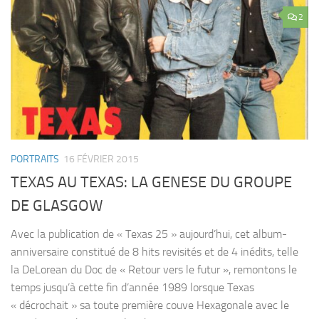
2
PORTRAITS
16 FÉVRIER 2015
TEXAS AU TEXAS: LA GENESE DU GROUPE
DE GLASGOW
Avec la publication de « Texas 25 » aujourd’hui, cet album-
anniversaire constitué de 8 hits revisités et de 4 inédits, telle
la DeLorean du Doc de « Retour vers le futur », remontons le
temps jusqu’à cette fin d’année 1989 lorsque Texas
« décrochait » sa toute première couve Hexagonale avec le