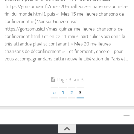
https://gonzomusic.fr/mes-20-meilleures-chansons-pour-la-
fin-du-monde.html ), puis « Mes 15 meilleures chansons de
confinement » ( Voir sur Gonzomusic
https://gonzomusic.fr/mes-quinze-meilleures-chansons-de-
confinement.html ) et en ce 11 mai si particulier voici donc la
très attendue playlist contenant « Mes 20 meilleures
chansons de déconfinement »… et finement , encore… pour
vous accompagner dans cette nouvelle Libération de Paris et...
Page 3 sur 3
«
1
2
3