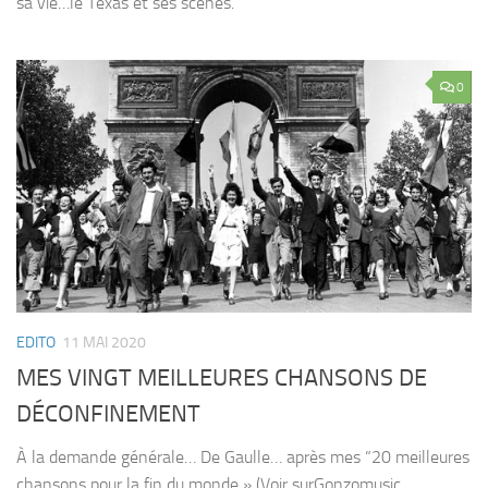
sa vie…le Texas et ses scènes.
0
EDITO
11 MAI 2020
MES VINGT MEILLEURES CHANSONS DE
DÉCONFINEMENT
À la demande générale… De Gaulle… après mes “20 meilleures
chansons pour la fin du monde » (Voir surGonzomusic