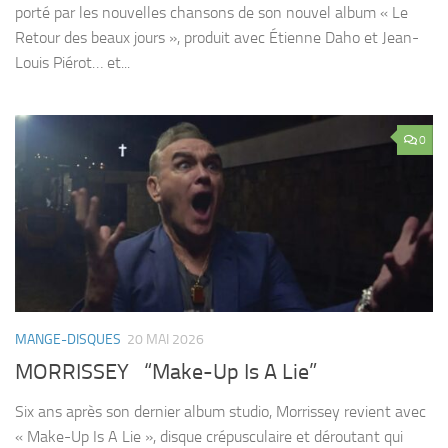
porté par les nouvelles chansons de son nouvel album « Le
Retour des beaux jours », produit avec Étienne Daho et Jean-
Louis Piérot… et...
0
MANGE-DISQUES
20 MAI 2026
MORRISSEY “Make-Up Is A Lie”
Six ans après son dernier album studio, Morrissey revient avec
« Make-Up Is A Lie », disque crépusculaire et déroutant qui