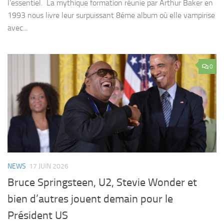
l’essentiel. La mythique formation réunie par Arthur Baker en
1993 nous livre leur surpuissant 8éme album où elle vampirise
avec...
0
NEWS
17 JUIN 2026
Bruce Springsteen, U2, Stevie Wonder et
bien d’autres jouent demain pour le
Président US