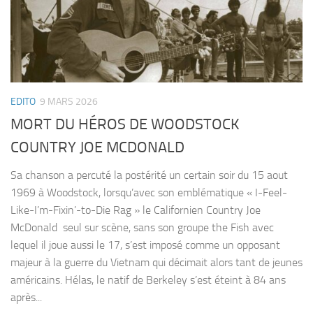
EDITO
9 MARS 2026
MORT DU HÉROS DE WOODSTOCK
COUNTRY JOE MCDONALD
Sa chanson a percuté la postérité un certain soir du 15 aout
1969 à Woodstock, lorsqu’avec son emblématique « I-Feel-
Like-I’m-Fixin’-to-Die Rag » le Californien Country Joe
McDonald seul sur scène, sans son groupe the Fish avec
lequel il joue aussi le 17, s’est imposé comme un opposant
majeur à la guerre du Vietnam qui décimait alors tant de jeunes
américains. Hélas, le natif de Berkeley s’est éteint à 84 ans
après...