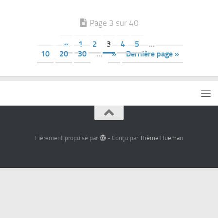
Page 3 sur 40
«
1
2
3
4
5
…
10
20
30
…
»
Dernière page »
Fièrement propulsé par
- Conçu par
Thème Hueman