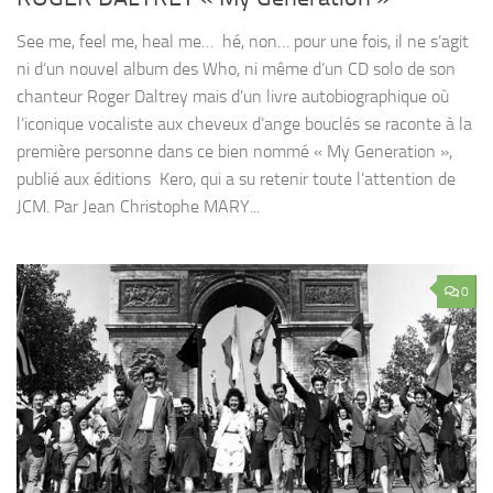
See me, feel me, heal me… hé, non… pour une fois, il ne s’agit
ni d’un nouvel album des Who, ni même d’un CD solo de son
chanteur Roger Daltrey mais d’un livre autobiographique où
l’iconique vocaliste aux cheveux d’ange bouclés se raconte à la
première personne dans ce bien nommé « My Generation »,
publié aux éditions Kero, qui a su retenir toute l’attention de
JCM. Par Jean Christophe MARY...
0