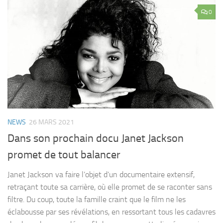
0
NEWS
26 MARS 2021
Dans son prochain docu Janet Jackson
promet de tout balancer
Janet Jackson va faire l’objet d’un documentaire extensif,
retraçant toute sa carrière, où elle promet de se raconter sans
filtre. Du coup, toute la famille craint que le film ne les
éclabousse par ses révélations, en ressortant tous les cadavres