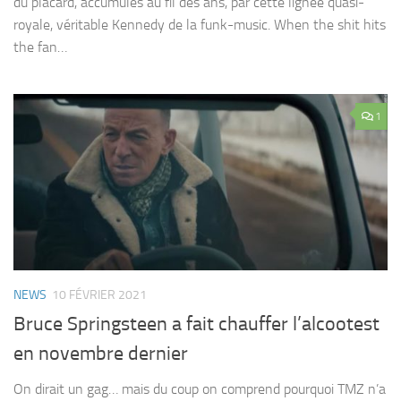
du placard, accumulés au fil des ans, par cette lignée quasi-
royale, véritable Kennedy de la funk-music. When the shit hits
the fan…
1
NEWS
10 FÉVRIER 2021
Bruce Springsteen a fait chauffer l’alcootest
en novembre dernier
On dirait un gag… mais du coup on comprend pourquoi TMZ n’a