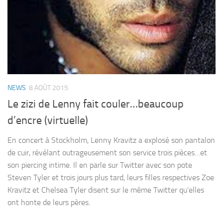
NEWS
8 AOÛT 2015
Le zizi de Lenny fait couler…beaucoup
d’encre (virtuelle)
En concert à Stockholm, Lenny Kravitz a explosé son pantalon
de cuir, révélant outrageusement son service trois pièces…et
son piercing intime. Il en parle sur Twitter avec son pote
Steven Tyler et trois jours plus tard, leurs filles respectives Zoe
Kravitz et Chelsea Tyler disent sur le même Twitter qu’elles
ont honte de leurs pères.