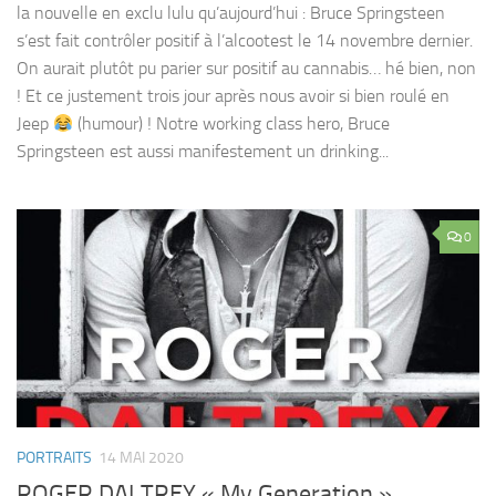
la nouvelle en exclu lulu qu’aujourd’hui : Bruce Springsteen
s’est fait contrôler positif à l’alcootest le 14 novembre dernier.
On aurait plutôt pu parier sur positif au cannabis… hé bien, non
! Et ce justement trois jour après nous avoir si bien roulé en
Jeep
(humour) ! Notre working class hero, Bruce
Springsteen est aussi manifestement un drinking...
0
PORTRAITS
14 MAI 2020
ROGER DALTREY « My Generation »