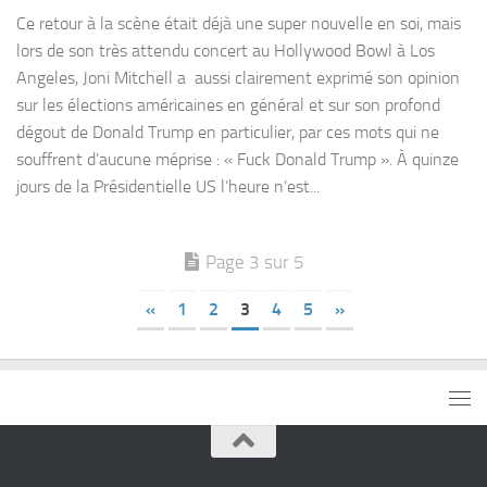
Ce retour à la scène était déjà une super nouvelle en soi, mais
lors de son très attendu concert au Hollywood Bowl à Los
Angeles, Joni Mitchell a aussi clairement exprimé son opinion
sur les élections américaines en général et sur son profond
dégout de Donald Trump en particulier, par ces mots qui ne
souffrent d’aucune méprise : « Fuck Donald Trump ». À quinze
jours de la Présidentielle US l’heure n’est...
Page 3 sur 5
«
1
2
3
4
5
»