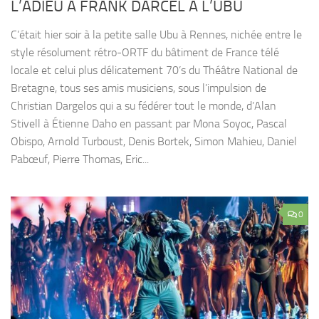
L’ADIEU À FRANK DARCEL À L’UBU
C’était hier soir à la petite salle Ubu à Rennes, nichée entre le
style résolument rétro-ORTF du bâtiment de France télé
locale et celui plus délicatement 70’s du Théâtre National de
Bretagne, tous ses amis musiciens, sous l’impulsion de
Christian Dargelos qui a su fédérer tout le monde, d’Alan
Stivell à Étienne Daho en passant par Mona Soyoc, Pascal
Obispo, Arnold Turboust, Denis Bortek, Simon Mahieu, Daniel
Pabœuf, Pierre Thomas, Eric...
0