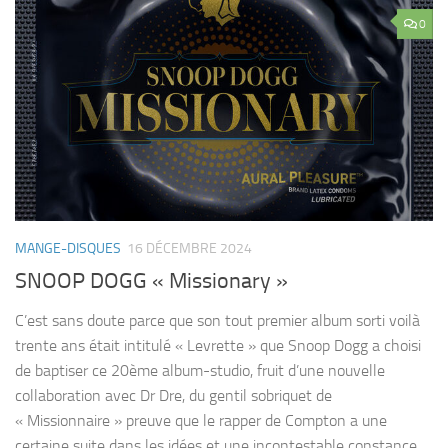
0
MANGE-DISQUES
16 DÉCEMBRE 2024
SNOOP DOGG « Missionary »
C’est sans doute parce que son tout premier album sorti voilà
trente ans était intitulé « Levrette » que Snoop Dogg a choisi
de baptiser ce 20ème album-studio, fruit d’une nouvelle
collaboration avec Dr Dre, du gentil sobriquet de
« Missionnaire » preuve que le rapper de Compton a une
certaine suite dans les idées et une incontestable constance