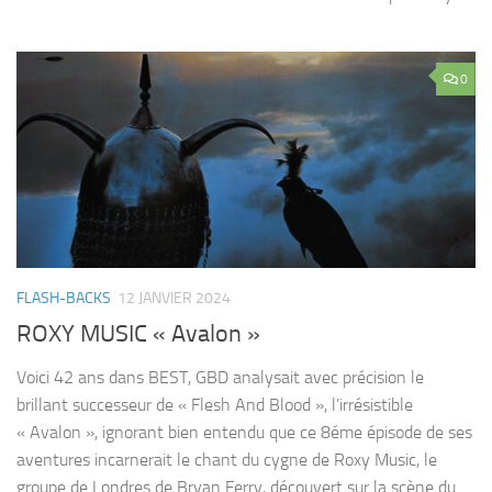
0
FLASH-BACKS
12 JANVIER 2024
ROXY MUSIC « Avalon »
Voici 42 ans dans BEST, GBD analysait avec précision le
brillant successeur de « Flesh And Blood », l’irrésistible
« Avalon », ignorant bien entendu que ce 8éme épisode de ses
aventures incarnerait le chant du cygne de Roxy Music, le
groupe de Londres de Bryan Ferry, découvert sur la scène du