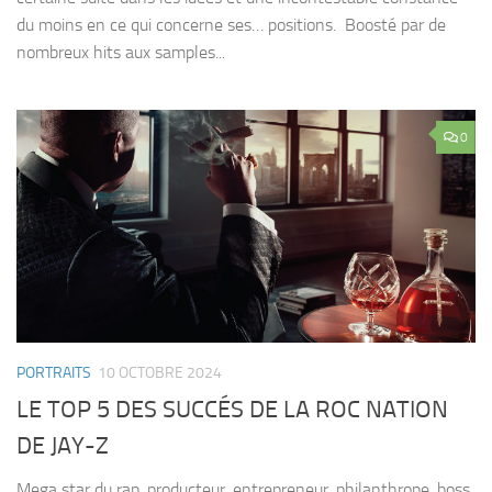
du moins en ce qui concerne ses… positions. Boosté par de
nombreux hits aux samples...
0
PORTRAITS
10 OCTOBRE 2024
LE TOP 5 DES SUCCÉS DE LA ROC NATION
DE JAY-Z
Mega star du rap, producteur, entrepreneur, philanthrope, boss