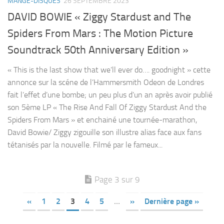
MANGE-DISQUES
26 SEPTEMBRE 2023
DAVID BOWIE « Ziggy Stardust and The
Spiders From Mars : The Motion Picture
Soundtrack 50th Anniversary Edition »
« This is the last show that we’ll ever do…. goodnight » cette
annonce sur la scéne de l’Hammersmith Odeon de Londres
fait l’effet d’une bombe; un peu plus d’un an après avoir publié
son 5ème LP « The Rise And Fall Of Ziggy Stardust And the
Spiders From Mars » et enchainé une tournée-marathon,
David Bowie/ Ziggy zigouille son illustre alias face aux fans
tétanisés par la nouvelle. Filmé par le fameux...
Page 3 sur 9
«
1
2
3
4
5
…
»
Dernière page »