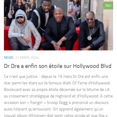
0
NEWS
21 MARS 2024
Dr Dre a enfin son étoile sur Hollywood Blvd
Ce n’est que justice… depuis le 19 mars Dr Dre est enfin une
star parmi les stars sur le famous Walk Of Fame d’Hollywood
Boulevard avec sa propre étoile décernée sur le bitume de LA
au croisement stratégique de Highland et d’Hollywood. A cette
occasion son « frangin » Snoop Dogg a prononcé un discours
aussi hilarant qu’émouvant. On apprend également qu’un
nouvel album d’Eminem doit sortir cette année et que Dre y...