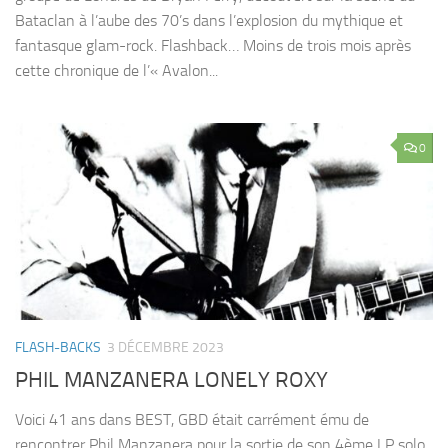
Bataclan à l’aube des 70’s dans l’explosion du mythique et
fantasque glam-rock. Flashback… Moins de trois mois après
cette chronique de l’« Avalon...
0
FLASH-BACKS
3 DÉCEMBRE 2023
PHIL MANZANERA LONELY ROXY
Voici 41 ans dans BEST, GBD était carrément ému de
rencontrer Phil Manzanera pour la sortie de son 4ème LP solo,