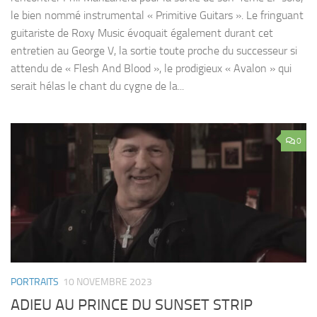
le bien nommé instrumental « Primitive Guitars ». Le fringuant
guitariste de Roxy Music évoquait également durant cet
entretien au George V, la sortie toute proche du successeur si
attendu de « Flesh And Blood », le prodigieux « Avalon » qui
serait hélas le chant du cygne de la...
0
PORTRAITS
10 NOVEMBRE 2023
ADIEU AU PRINCE DU SUNSET STRIP