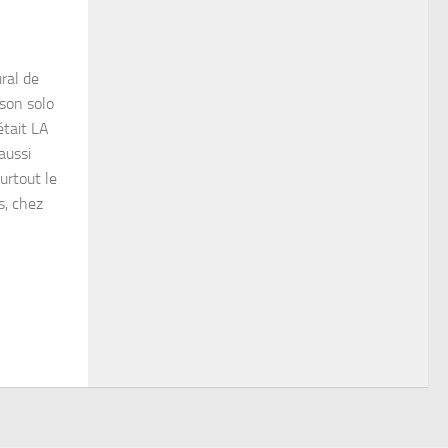
ural de
 son solo
était LA
aussi
surtout le
s, chez