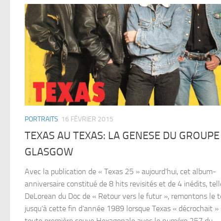
PORTRAITS
16 FÉVRIER 2015
TEXAS AU TEXAS: LA GENESE DU GROUPE
GLASGOW
Avec la publication de « Texas 25 » aujourd’hui, cet album-
anniversaire constitué de 8 hits revisités et de 4 inédits, tell
DeLorean du Doc de « Retour vers le futur », remontons le 
jusqu’à cette fin d’année 1989 lorsque Texas « décrochait »
toute première couve Hexagonale avec le numéro 257 du