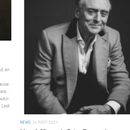
nd, on
teuse
eare…
auto-
e Last
NEWS
24 AOÛT 2021