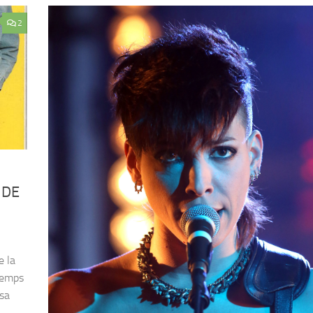
2
 DE
e la
temps
 sa