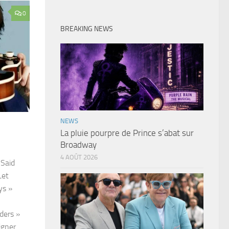
0
BREAKING NEWS
NEWS
La pluie pourpre de Prince s’abat sur
Broadway
4 AOÛT 2026
 Said
Let
ys »
ders »
igner