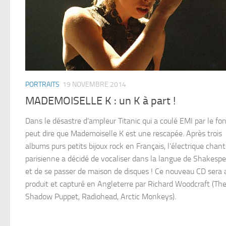
PORTRAITS
19 NOVEMBRE 2014
MADEMOISELLE K : un K à part !
Dans le désastre d’ampleur Titanic qui a coulé EMI par le fo
peut dire que Mademoiselle K est une rescapée. Après trois
albums purs petits bijoux rock en Français, l’électrique chan
parisienne a décidé de vocaliser dans la langue de Shakesp
et de se passer de maison de disques ! Ce nouveau CD sera 
produit et capturé en Angleterre par Richard Woodcraft (Th
Shadow Puppet, Radiohead, Arctic Monkeys).