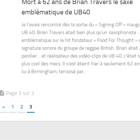
Mort à 62 ans de Brian Travers le saxe
emblématique de UB40
Je l’avais rencontré dès la sortie du « Signing Off » inaug
UB 40, Brian Travers était bien plus qu’un saxophoniste :
emblématique sur le hit fondateur « Food For Thought » 
signature sonore du groupe de reggae British. Brian était 
parolier… et réalisateur des vidéo-clips de UB 40, c’était 
plus cool des mecs. Il s’est éteint hier à seulement 62 an
lui à Birmingham, terrassé par...
Page 3 sur 3
«
1
2
3