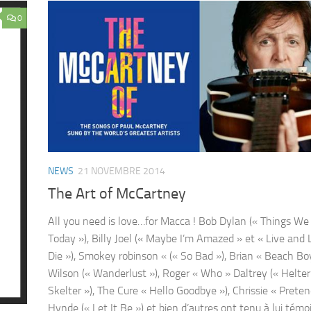
0
NEWS
21 NOVEMBRE 2014
The Art of McCartney
All you need is love…for Macca ! Bob Dylan (« Things We
Today »), Billy Joel (« Maybe I’m Amazed » et « Live and 
Die »), Smokey robinson « (« So Bad »), Brian « Beach Bo
Wilson (« Wanderlust »), Roger « Who » Daltrey (« Helter
Skelter »), The Cure « Hello Goodbye »), Chrissie « Preten
Hynde (« Let It Be ») et bien d’autres ont tenu à lui témo