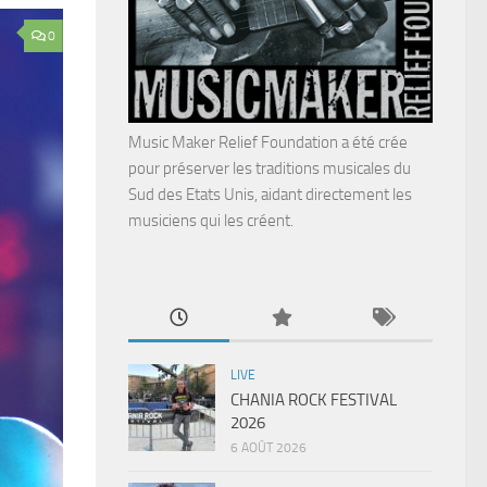
0
Music Maker Relief Foundation a été crée
pour préserver les traditions musicales du
Sud des Etats Unis, aidant directement les
musiciens qui les créent.
LIVE
CHANIA ROCK FESTIVAL
2026
6 AOÛT 2026