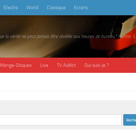
Electro
World
Classique
Ecrans
 que la vérité ne peut jamais être révélée aux heures de bureau." Hunter
Mange-Disques
Live
TV Addict
Qui suis-je ?