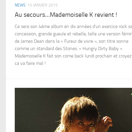
NEWS
15 JANVIER 2015
Au secours…Mademoiselle K revient !
Ce sera son 4éme album en dix années d’un exercice rock s
concession, grande gueule et rebelle, telle une version fémi
de James Dean dans la « Fureur de vivre », son titre sonne
comme un standard des Stones: « Hungry Dirty Baby ».
Mademoiselle K fait son come back lundi prochain et croye
ca va faire mal !