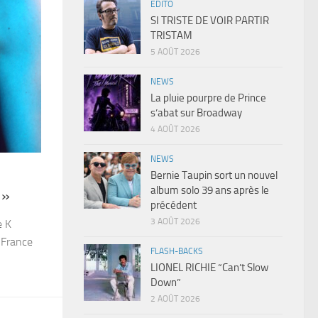
EDITO
SI TRISTE DE VOIR PARTIR
TRISTAM
5 AOÛT 2026
NEWS
La pluie pourpre de Prince
s’abat sur Broadway
4 AOÛT 2026
NEWS
Bernie Taupin sort un nouvel
album solo 39 ans après le
 »
précédent
3 AOÛT 2026
e K
 France
FLASH-BACKS
LIONEL RICHIE “Can’t Slow
Down”
2 AOÛT 2026