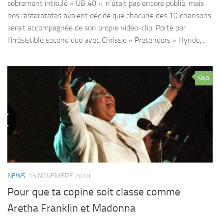
sobrement intitulé « UB 40 », n’était pas encore publié, mais
nos rastaratatas avaient décidé que chacune des 10 chansons
serait accompagnée de son propre vidéo-clip. Porté par
l’irrésistible second duo avec Chrissie « Pretenders » Hynde,...
0
NEWS
15 NOVEMBRE 2018
Pour que ta copine soit classe comme
Aretha Franklin et Madonna