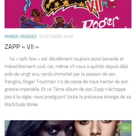
MANGE-DISQUES
18 OCTOBRE 2018
ZAPP « VII »
Sa « talk-box » est décidément toujours aussi bavarde et
irrésistiblement cool, car, même s’il nous a quittés depuis déjà
près de vingt ans, rendu immortel par la passion de ses
frangins, Roger Troutman n’a de cesse de nous hanter de son
groove imparable. Et ce 7éme album de son Zapp n’échappe
pas à la règle, nous prodiguant toute la précieuse énergie de sa
blackitude dorée.
0