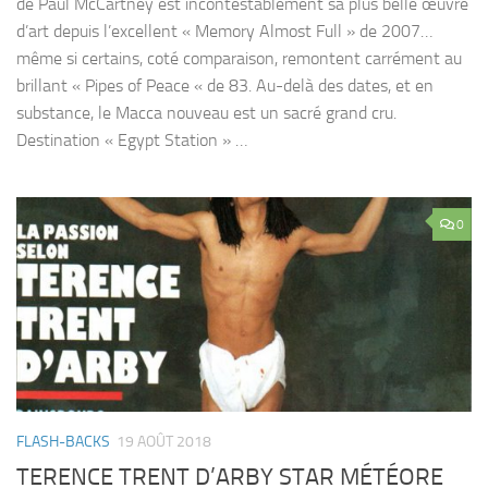
de Paul McCartney est incontestablement sa plus belle œuvre
d’art depuis l’excellent « Memory Almost Full » de 2007…
même si certains, coté comparaison, remontent carrément au
brillant « Pipes of Peace « de 83. Au-delà des dates, et en
substance, le Macca nouveau est un sacré grand cru.
Destination « Egypt Station » …
0
FLASH-BACKS
19 AOÛT 2018
TERENCE TRENT D’ARBY STAR MÉTÉORE