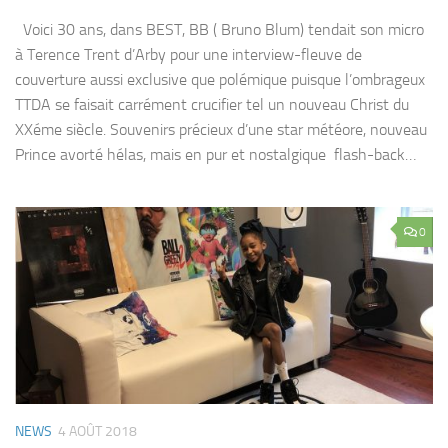
Voici 30 ans, dans BEST, BB ( Bruno Blum) tendait son micro
à Terence Trent d’Arby pour une interview-fleuve de
couverture aussi exclusive que polémique puisque l’ombrageux
TTDA se faisait carrément crucifier tel un nouveau Christ du
XXéme siècle. Souvenirs précieux d’une star météore, nouveau
Prince avorté hélas, mais en pur et nostalgique flash-back…
0
NEWS
4 AOÛT 2018