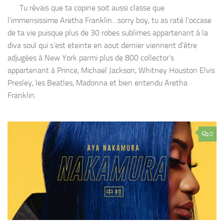
Tu rêvais que ta copine soit aussi classe que
l’immensissime Aretha Franklin…sorry boy, tu as raté l’occase
de ta vie puisque plus de 30 robes sublimes appartenant à la
diva soul qui s’est eteinte en aout dernier viennent d’être
adjugées à New York parmi plus de 800 collector’s
appartenant à Prince, Michael Jackson, Whitney Houston Elvis
Presley, les Beatles, Madonna et bien entendu Aretha
Franklin.
0