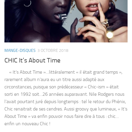
MANGE-DISQUES
3 OCTOBRE 2018
CHIC It’s About Time
« It’s About Time »…littéralement « il était grand temps »,
rarement album n’aura eu un titre aussi adapté aux
circonstances, puisque son prédécesseur « Chic-ism » était
sorti en 1992 soit…26 années auparavant. Nile Rodgers nous
l’avait pourtant juré depuis longtemps : tel le retour du Phénix,
Chic renaitrait de ses cendres. Aussi groovy que lumineux, « It’s
About Time » va enfin pouvoir nous faire dire à tous : chic…
enfin un nouveau Chic !