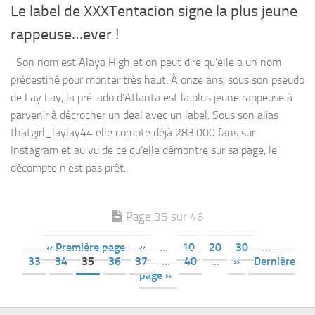
Le label de XXXTentacion signe la plus jeune
rappeuse…ever !
Son nom est Alaya High et on peut dire qu’elle a un nom
prédestiné pour monter très haut. À onze ans, sous son pseudo
de Lay Lay, la pré-ado d’Atlanta est la plus jeune rappeuse à
parvenir à décrocher un deal avec un label. Sous son alias
thatgirl_laylay44 elle compte déjà 283.000 fans sur
Instagram et au vu de ce qu’elle démontre sur sa page, le
décompte n’est pas prêt...
Page 35 sur 46
« Première page
«
…
10
20
30
…
33
34
35
36
37
…
40
…
»
Dernière
page »