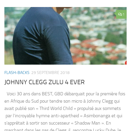
1
FLASH-BACKS
29 SEPTEMBRE 2018
JOHNNY CLEGG ZULU 4 EVER
Voici 30 ans dans BEST, GBD débarquait pour la première fois
en Afrique du Sud pour tendre son micro à Johnny Clegg qui
avait publié son « Third World Child » propulsé aux sommets
par l’incroyable hymne anti-apartheid « Asimbonanga et qui
s’apprêtait à sortir son successeur « Shadow Man ». En
marchant dans les pas de Clegg, il rencontre Lucky Dube, le