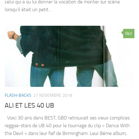
celui qui a su lui donner la vocation de monter sur scène
lorsqu’il était un petit...
0
FLASH-BACKS
27 NOVEMBRE 2018
ALI ET LES 40 UB
Voici 30 ans dans BEST, GBD retrouvait ses vieux complices
reggae-stars de UB 40 pour le tournage du clip « Dance With
the Devil » dans leur fief de Birmingham. Leur 8éme album,