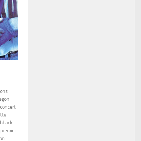
ions
regon
 concert
tte
ashback…
 premier
n...