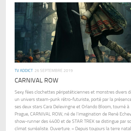
TV ADDICT
26 SEPTEMBRE 2019
CARNIVAL ROW
Sexy fées clochettes péripatéticiennes et monstres divers 
un univers steam-punk rétro-futuriste, porté par la présenc
ses deux stars Cara Delevingne et Orlando Bloom, tourné à
Prague, CARNIVAL ROW, né de l’imagination de René Echeva
show-runner des 4400 et de STAR TREK se distingue par s
climat surréaliste. Ouverture. « Depuis toujours la terre nata