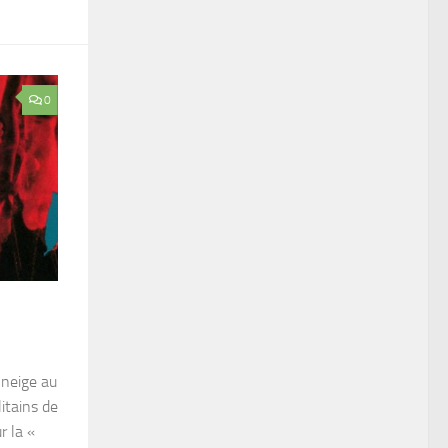
0
 neige au
itains de
r la «