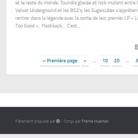
et le reste du monde. Toundra glacée et rock mutant entre 
Velvet Underground et les B52’s, les Sugarcubes s’apprêten
rentrer dans la légende avec la sortie de leur premier LP « Li
Too Good ». Flashback… C’est...
« Première page
«
…
10
20
…
Fièrement propulsé par
- Conçu par
Thème Hueman