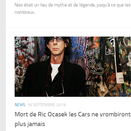
fées était un lieu de mythe et de légende, jusqu’à ce que les
nombreux...
NEWS
16 SEPTEMBRE 2019
Mort de Ric Ocasek les Cars ne vrombiront
plus jamais