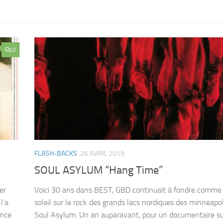
0
FLASH-BACKS
26 AVRIL 2019
SOUL ASYLUM “Hang Time”
er
Voici 30 ans dans BEST, GBD continuait à fondre comme
l’a
soleil sur le rock des grands lacs nordiques des minneapol
ance
Soul Asylum. Un an auparavant, pour un documentaire su