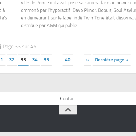
le
ville de Prince » il avait posé sa caméra face au power c
t à
emmené par l’hyperactif Dave Pirner. Depuis, Soul Asylu
fe’s
en demeurant sur le label indé Twin Tone était désormai
distribué par A&M qui publie...
Page 33 sur 46
31
32
33
34
35
…
40
…
»
Dernière page »
Contact