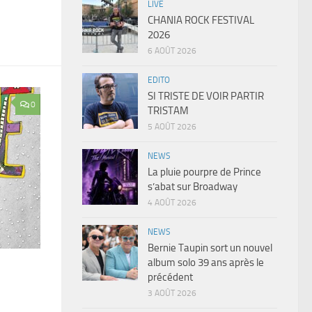
LIVE
CHANIA ROCK FESTIVAL
2026
6 AOÛT 2026
EDITO
SI TRISTE DE VOIR PARTIR
0
TRISTAM
5 AOÛT 2026
NEWS
La pluie pourpre de Prince
s’abat sur Broadway
4 AOÛT 2026
NEWS
Bernie Taupin sort un nouvel
album solo 39 ans après le
précédent
3 AOÛT 2026