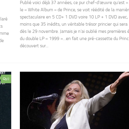
Publié voici déjà 37 années, ce pur chef-d’œuvre qu’est «
le « White Album » de Prince, se voit réédité de la manièr
spectaculaire en 5 CD+ 1 DVD voire 10 LP + 1 DVD avec, 
claré
moins que 35 inédits, un véritable trésor princier qui sera
ts
dès le 29 novembre. Jamais je n’ai oublié mes premières 
comme
du double LP « 1999 »…en fait une pré-cassette du Princ
de
découvert sur...
0