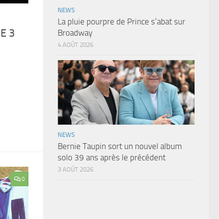
NEWS
La pluie pourpre de Prince s’abat sur
E 3
Broadway
4 AOÛT 2026
NEWS
Bernie Taupin sort un nouvel album
solo 39 ans après le précédent
3 AOÛT 2026
0