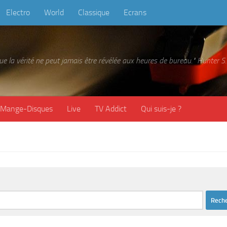
Electro
World
Classique
Ecrans
 que la vérité ne peut jamais être révélée aux heures de bureau." Hunter
Mange-Disques
Live
TV Addict
Qui suis-je ?