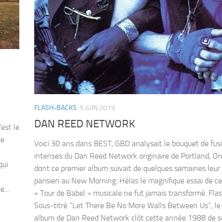
FLASH-BACKS
5 JUIN 2019
DAN REED NETWORK
’est le
ue
Voici 30 ans dans BEST, GBD analysait le bouquet de fus
intenses du Dan Reed Network originaire de Portland, O
qui
dont ce premier album suivait de quelques semaines leur
parisien au New Morning. Hélas le magnifique essai de ce
...
« Tour de Babel » musicale ne fut jamais transformé. Fl
Sous-titré “Let There Be No More Walls Between Us”, le
album de Dan Reed Network clôt cette année 1988 de so