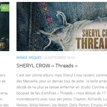
0
MANGE-DISQUES
18 SEPTEMBRE 2019
SHERYL CROW « Threads »
dans
C’est son ultime album, mais Sheryl Crow revient, comm
e de
des Merveille, pour un dernier tour de piste : la belle amér
décidé de ne plus se laisser enfermer en studio. Comme 
rria,
bouquet de feu d’artifices « Threads » nous éblouit de 17
on
incandescents avec tous ses potes Clapton, Richards, L
le des
Nelson, Willie Nelson, Joe Walsh, Dolly Parton, Emylou Ha