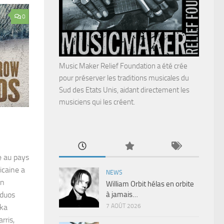
0
Music Maker Relief Foundation a été crée
pour préserver les traditions musicales du
Sud des Etats Unis, aidant directement les
musiciens qui les créent.
e au pays
icaine a
NEWS
un
William Orbit hélas en orbite
à jamais…
 duos
7 AOÛT 2026
uka
rris,