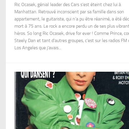
Ric Ocasek, génial leader des Cars s’est éteint chez lui à
Manhattan. Retrouvé inconscient par sa famille dans son
appartement, le guitariste, qui n’a pu être réanimé, a été dé
mort à 75 ans. Le rock a encore perdu un de ses plus vibran
héros. So long Ric Ocasek, drive for ever ! Comme Prince, 
Steely Dan et tant d’autres groupes, c’est sur les radios FM 
Los Angeles que j’avais...