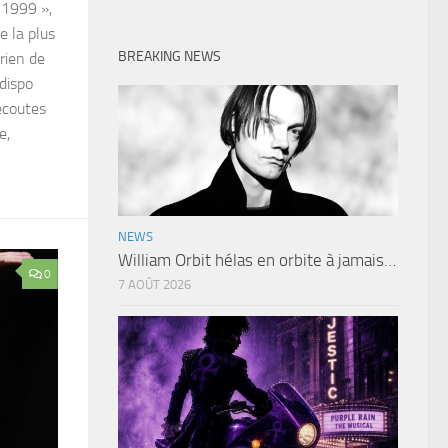
 1999 »,
e la plus
BREAKING NEWS
rien de
 dispo
écoutes
e,
NEWS
William Orbit hélas en orbite à jamais…
0
7 AOÛT 2026