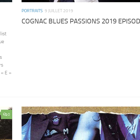
PORTRAITS
9 JUILLET 2019
COGNAC BLUES PASSIONS 2019 EPISOD
list
ue
s
rs
 « E »
0