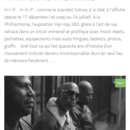
H-I-P… H-O-P… comme le scandait Sidney à la télé, à l’affiche
depuis le 17 décembre ( et jusqu’au 24 juillet) à la
Philharmonie, l’exposition Hip Hop 360, gloire à l’art de rue,
retrace dans un circuit immersif et prolifique avec moult objets,
pochettes, équipements mais aussi fringues, baskets, photos,
graffs … bref tout ce qui fait quarante ans d’histoire d’un
mouvement culturel devenu incontournable réuni en seul lieu
de mémoire forcément…...
0