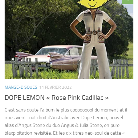
MANGE-DISQUES
11 FÉVRIER 2022
DOPE LEMON « Rose Pink Cadillac »
C’est sans doute l’album le plus cooooooool du moment et il
nous vient tout droit d’Australie avec Dope Lemon, nouvel
alias d’Angus Stone du duo Angus & Julia Stone, en pure
blaxploitation revisitée. Et les dix titres neo-soul de cette «