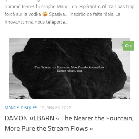
nommé Jean-Christophe Mary… en espérant qu’il n’ait pas trop
forcé sur la vodka
Spasiva… Inspirée de faits réels, La
Khovantchina nous téléporte...
0
MANGE-DISQUES
19 JANVIER 2022
DAMON ALBARN « The Nearer the Fountain,
More Pure the Stream Flows »