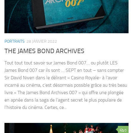
PORTRAITS
28 JANVIER 2022
THE JAMES BOND ARCHIVES
Tout tout tout savoir sur James Bond 007… ou plutôt LES
James Bond 007 car ils sont … SEPT en tout – sans compter
Sir David Niven dans le délirant « Casino Royale- à l’avoir
incarné au cinéma, c’est désormais possible grâce au très beau
livre « The James Bond Archives 007 » qui offre une plongée
en apnée dans la saga de l’agent secret le plus populaire de
l’histoire du cinéma. Certes, ce...
0