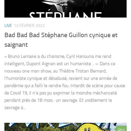
LIVE
13 FÉVRIER 2022
Bad Bad Bad Stéphane Guillon cynique et
saignant
« Bruno Lemaire a du charisme, Cyril Hanouna me rend
intelligent, Dupont Aignan est un humaniste… ». Dans ce
nouveau one man show, au Théâtre Tristan Bernard,
l’humoriste cynique et désabusé, revient sur une année de
pandémie qui a failli le rendre fou. Interdit de scène pour cause
de Covid 19, il n’a pas pu exprimer la moindre méchanceté
pendant près de 18 mois : un sevrage. Et visiblement le
sevrage a...
0