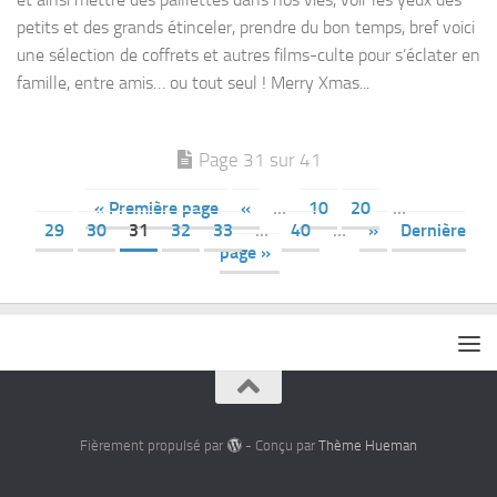
petits et des grands étinceler, prendre du bon temps, bref voici
une sélection de coffrets et autres films-culte pour s’éclater en
famille, entre amis… ou tout seul ! Merry Xmas...
Page 31 sur 41
« Première page
«
…
10
20
…
29
30
31
32
33
…
40
…
»
Dernière
page »
Fièrement propulsé par
- Conçu par
Thème Hueman