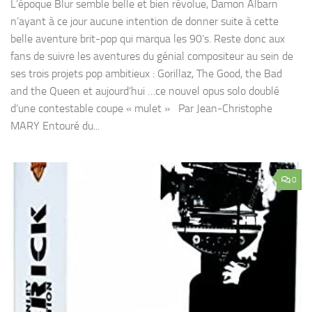
L’époque Blur semble belle et bien révolue, Damon Albarn
n’ayant à ce jour aucune intention de donner suite à cette
belle aventure brit-pop qui marqua les 90’s. Reste donc aux
fans de suivre les aventures du génial compositeur au sein de
ses trois projets pop ambitieux : Gorillaz, The Good, the Bad
and the Queen et aujourd’hui …ce nouvel opus solo doublé
d’une contestable coupe « mulet » Par Jean-Christophe
MARY Entouré du...
0