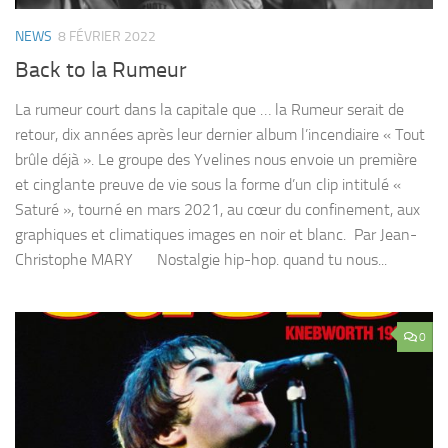
NEWS
8 FÉVRIER 2022
Back to la Rumeur
La rumeur court dans la capitale que … la Rumeur serait de
retour, dix années après leur dernier album l’incendiaire « Tout
brûle déjà ». Le groupe des Yvelines nous envoie un première
et cinglante preuve de vie sous la forme d’un clip intitulé «
Saturé », tourné en mars 2021, au cœur du confinement, aux
graphiques et climatiques images en noir et blanc. Par Jean-
Christophe MARY Nostalgie hip-hop. quand tu nous...
0