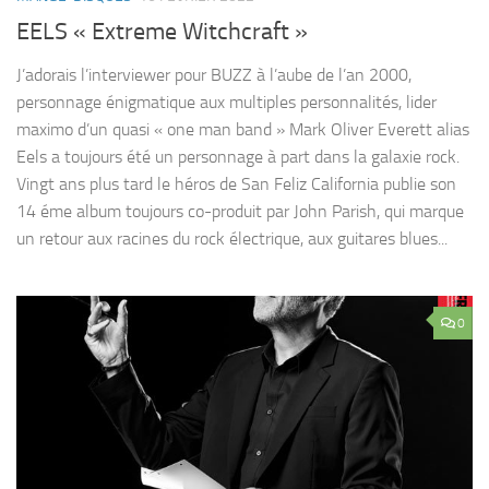
EELS « Extreme Witchcraft »
J’adorais l’interviewer pour BUZZ à l’aube de l’an 2000,
personnage énigmatique aux multiples personnalités, lider
maximo d’un quasi « one man band » Mark Oliver Everett alias
Eels a toujours été un personnage à part dans la galaxie rock.
Vingt ans plus tard le héros de San Feliz California publie son
14 éme album toujours co-produit par John Parish, qui marque
un retour aux racines du rock électrique, aux guitares blues...
0