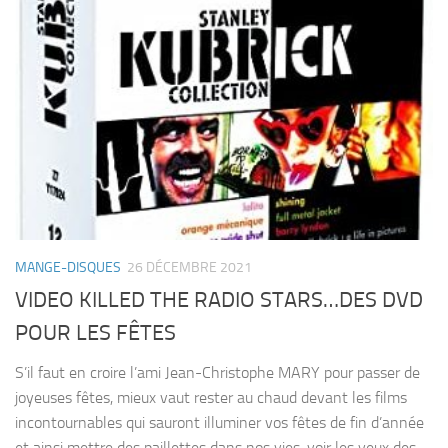
MANGE-DISQUES
26 DÉCEMBRE 2021
VIDEO KILLED THE RADIO STARS…DES DVD
POUR LES FÊTES
S’il faut en croire l’ami Jean-Christophe MARY pour passer de
joyeuses fêtes, mieux vaut rester au chaud devant les films
incontournables qui sauront illuminer vos fêtes de fin d’année
et ainsi mettre des paillettes dans nos vies, voir les yeux des