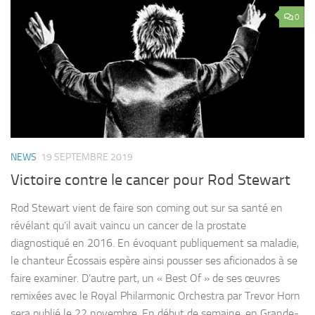
0
NEWS
19 SEPTEMBRE 2019
Victoire contre le cancer pour Rod Stewart
Rod Stewart vient de faire son coming out sur sa santé en
révélant qu’il avait vaincu un cancer de la prostate
diagnostiqué en 2016. En évoquant publiquement sa maladie,
le chanteur Écossais espère ainsi pousser ses aficionados à se
faire examiner. D’autre part, un « Best Of » de ses œuvres
remixées avec le Royal Philarmonic Orchestra par Trevor Horn
sera publié le 22 novembre. En début de semaine, en Grande-