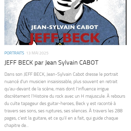
PORTRAITS
13 MAI 2025
JEFF BECK par Jean Sylvain CABOT
Dans son JEFF BECK, Jean-Sylvain Cabot dresse le portrait
nuancé d’un musicien insaisissable, plus souvent en retrait
qu’au-devant de la scène, mais dont l’influence irrigue
discrètement l’Histoire du rock avec un H majuscule. À rebours
du culte tapageur des guitar-heroes, Beck y est raconté à
travers ses sons, ses ruptures, ses silences. À travers les 288
pages, c’est la guitare, et ce qu’il en a fait, qui guide chaque
chapitre de...