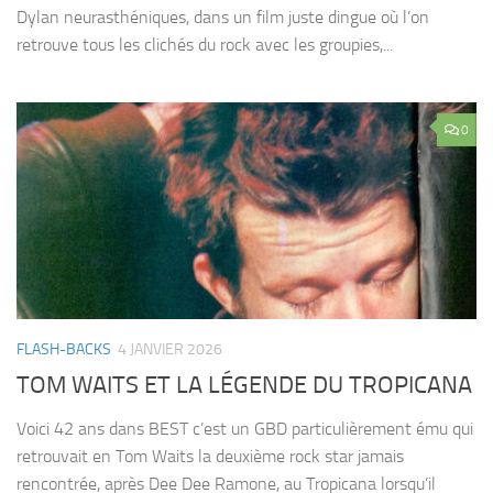
Dylan neurasthéniques, dans un film juste dingue où l’on
retrouve tous les clichés du rock avec les groupies,...
0
FLASH-BACKS
4 JANVIER 2026
TOM WAITS ET LA LÉGENDE DU TROPICANA
Voici 42 ans dans BEST c’est un GBD particulièrement ému qui
retrouvait en Tom Waits la deuxième rock star jamais
rencontrée, après Dee Dee Ramone, au Tropicana lorsqu’il