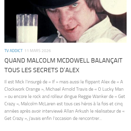
TV ADDICT
11 MARS 2026
QUAND MALCOLM MCDOWELL BALANÇAIT
TOUS LES SECRETS D’ALEX
Il est Mick l’insurgé de « If » mais aussi le flippant Alex de « A
Clockwork Orange », Michael Arnold Travis de « O Lucky Man
» ou encore le rock and rolleur dingue Reggie Wanker de « Get
Crazy », Malcolm McLaren est tous ces héros à la fois et cinq
années après avoir interviewé Allan Arkush le réalisateur de «
Get Crazy », j’avais enfin l’occasion de rencontrer...