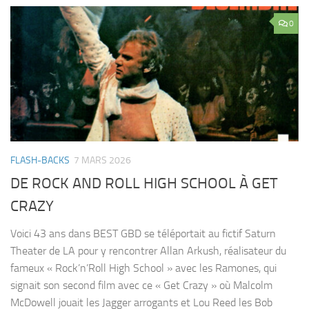
0
FLASH-BACKS
7 MARS 2026
DE ROCK AND ROLL HIGH SCHOOL À GET
CRAZY
Voici 43 ans dans BEST GBD se téléportait au fictif Saturn
Theater de LA pour y rencontrer Allan Arkush, réalisateur du
fameux « Rock’n’Roll High School » avec les Ramones, qui
signait son second film avec ce « Get Crazy » où Malcolm
McDowell jouait les Jagger arrogants et Lou Reed les Bob