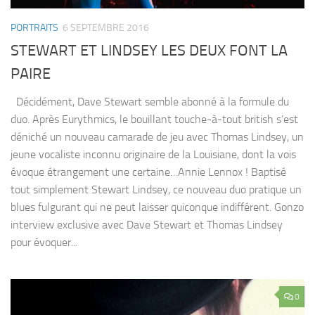
PORTRAITS
6 SEPTEMBRE 2016
STEWART ET LINDSEY LES DEUX FONT LA
PAIRE
Décidément, Dave Stewart semble abonné à la formule du
duo. Après Eurythmics, le bouillant touche-à-tout british s’est
déniché un nouveau camarade de jeu avec Thomas Lindsey, un
jeune vocaliste inconnu originaire de la Louisiane, dont la vois
évoque étrangement une certaine…Annie Lennox ! Baptisé
tout simplement Stewart Lindsey, ce nouveau duo pratique un
blues fulgurant qui ne peut laisser quiconque indifférent. Gonzo
interview exclusive avec Dave Stewart et Thomas Lindsey
pour évoquer...
0