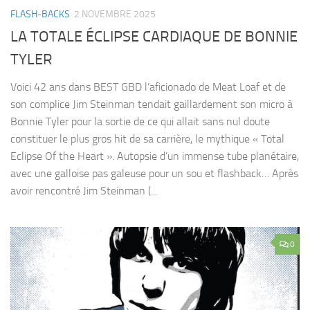
FLASH-BACKS
2 NOVEMBRE 2025
LA TOTALE ÉCLIPSE CARDIAQUE DE BONNIE
TYLER
Voici 42 ans dans BEST GBD l’aficionado de Meat Loaf et de
son complice Jim Steinman tendait gaillardement son micro à
Bonnie Tyler pour la sortie de ce qui allait sans nul doute
constituer le plus gros hit de sa carrière, le mythique « Total
Eclipse Of the Heart ». Autopsie d’un immense tube planétaire,
avec une galloise pas galeuse pour un sou et flashback… Après
avoir rencontré Jim Steinman (...
0