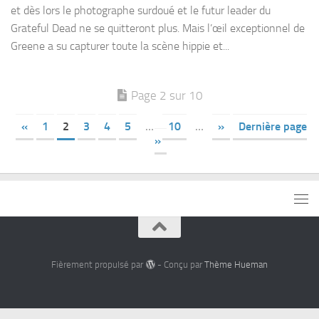
et dès lors le photographe surdoué et le futur leader du
Grateful Dead ne se quitteront plus. Mais l’œil exceptionnel de
Greene a su capturer toute la scène hippie et...
Page 2 sur 10
«
1
2
3
4
5
…
10
…
»
Dernière page
»
Fièrement propulsé par
- Conçu par
Thème Hueman