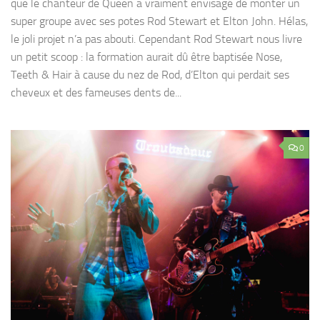
que le chanteur de Queen a vraiment envisagé de monter un
super groupe avec ses potes Rod Stewart et Elton John. Hélas,
le joli projet n’a pas abouti. Cependant Rod Stewart nous livre
un petit scoop : la formation aurait dû être baptisée Nose,
Teeth & Hair à cause du nez de Rod, d’Elton qui perdait ses
cheveux et des fameuses dents de...
0