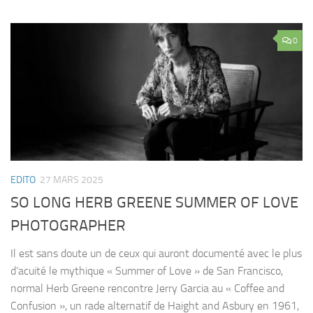
0
EDITO
27 MARS 2025
SO LONG HERB GREENE SUMMER OF LOVE
PHOTOGRAPHER
Il est sans doute un de ceux qui auront documenté avec le plus
d’acuité le mythique « Summer of Love » de San Francisco,
normal Herb Greene rencontre Jerry Garcia au « Coffee and
Confusion », un rade alternatif de Haight and Asbury en 1961,