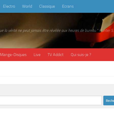
Electro
World
Classique
Ecrans
 que la vérité ne peut jamais être révélée aux heures de bureau." Hunter
Mange-Disques
Live
TV Addict
Qui suis-je ?