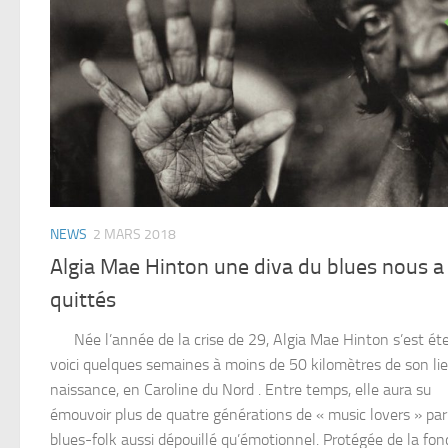
NEWS
2 MARS 2018
Algia Mae Hinton une diva du blues nous a
quittés
Née l’année de la crise de 29, Algia Mae Hinton s’est ét
voici quelques semaines à moins de 50 kilomètres de son li
naissance, en Caroline du Nord . Entre temps, elle aura su
émouvoir plus de quatre générations de « music lovers » pa
blues-folk aussi dépouillé qu’émotionnel. Protégée de la fon