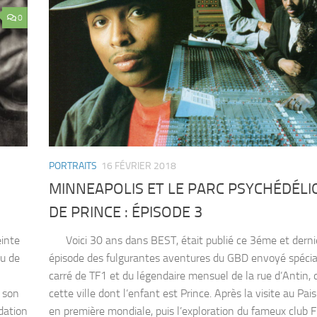
0
PORTRAITS
16 FÉVRIER 2018
MINNEAPOLIS ET LE PARC PSYCHÉDÉLI
DE PRINCE : ÉPISODE 3
einte
Voici 30 ans dans BEST, était publié ce 3éme et derni
eu de
épisode des fulgurantes aventures du GBD envoyé spécia
carré de TF1 et du légendaire mensuel de la rue d’Antin,
r son
cette ville dont l’enfant est Prince. Après la visite au Pai
dation
en première mondiale, puis l’exploration du fameux club F