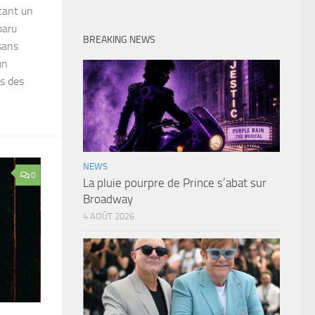
tant un
paru
BREAKING NEWS
sans
un
es des
NEWS
0
La pluie pourpre de Prince s’abat sur
Broadway
4 AOÛT 2026