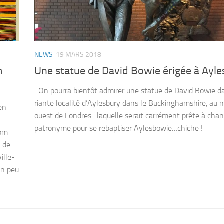
NEWS
19 MARS 2018
m
Une statue de David Bowie érigée à Ayl
On pourra bientôt admirer une statue de David Bowie da
riante localité d’Aylesbury dans le Buckinghamshire, au 
en
ouest de Londres…laquelle serait carrément prête à chan
patronyme pour se rebaptiser Aylesbowie…chiche !
nom
s de
ille-
un peu