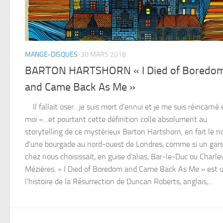
MANGE-DISQUES
30 MARS 2018
BARTON HARTSHORN « I Died of Boredo
and Came Back As Me »
Il fallait oser…je suis mort d’ennui et je me suis réincarné 
moi »…et pourtant cette définition colle absolument au
storytelling de ce mystérieux Barton Hartshorn, en fait le 
d’une bourgade au nord-ouest de Londres, comme si un gar
chez nous choisissait, en guise d’alias, Bar-le-Duc ou Charlev
Mézières. « I Died of Boredom and Came Back As Me » est 
l’histoire de la Résurrection de Duncan Roberts, anglais,...