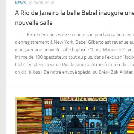
NEWS
10 AVRIL 2018
A Rio de Janeiro la belle Bebel inaugure un
nouvelle salle
Entre deux prises de son pour son prochain album en 
d’enregistrement à New York, Bebel Gilberto est revenue a
inaugurer une nouvelle salle baptisée “Chez Manouche”, ve
intime de 100 spectateurs tout au plus, dans l’exclusif “Jock
Club”, en plein cœur de Rio de Janeiro. Atmosfera tórrida…
on dit là-bas ! De notre envoyé spécial au Brésil Zak Alister.