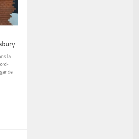
esbury
ns la
nord-
ger de