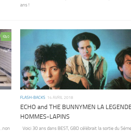
ans !
0
FLASH-BACKS
14 AVRIL 2018
c
ECHO and THE BUNNYMEN LA LEGENDE
HOMMES-LAPINS
Y…non
Voici 30 ans dans BEST, GBD célébrait la sortie du 5ém