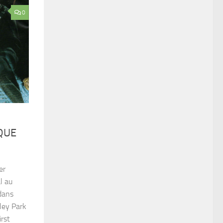
0
QUE
er
l au
 dans
sley Park
irst