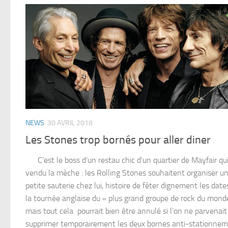
NEWS
30 AVRIL 2018
Les Stones trop bornés pour aller diner
C’est le boss d’un restau chic d’un quartier de Mayfair qui
vendu la mèche : les Rolling Stones souhaitent organiser u
petite sauterie chez lui, histoire de fêter dignement les date
la tournée anglaise du « plus grand groupe de rock du mon
mais tout cela pourrait bien être annulé si l’on ne parvenait
supprimer temporairement les deux bornes anti-stationne