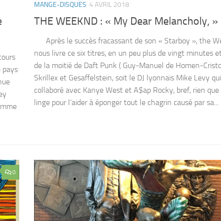
MANGE-DISQUES
4 AVRIL 2018
e
THE WEEKND : « My Dear Melancholy, »
Après le succès fracassant de son « Starboy », the 
nous livre ce six titres, en un peu plus de vingt minutes et
cours
de la moitié de Daft Punk ( Guy-Manuel de Homen-Cristo
u pays
Skrillex et Gesaffelstein, soit le DJ lyonnais Mike Levy qui
nue
collaboré avec Kanye West et A$ap Rocky, bref, rien que
ey
linge pour l’aider à éponger tout le chagrin causé par sa...
comme
0