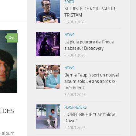
EDITO
SI TRISTE DE VOIR PARTIR
TRISTAM
5 AOÛT 2026
NEWS
0
La pluie pourpre de Prince
s’abat sur Broadway
4 AOÛT 2026
NEWS
Bernie Taupin sort un nouvel
album solo 39 ans après le
précédent
3 AOÛT 2026
FLASH-BACKS
 DES
LIONEL RICHIE “Can’t Slow
Down”
2 AOÛT 2026
e album