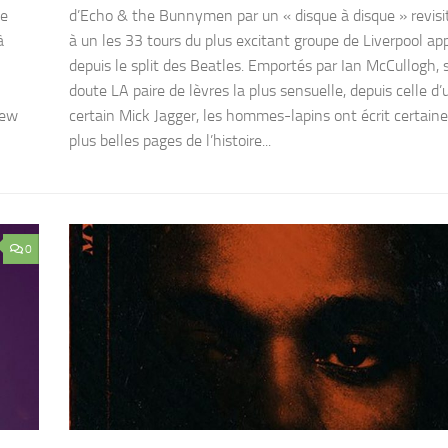
de
d’Echo & the Bunnymen par un « disque à disque » revisi
à
à un les 33 tours du plus excitant groupe de Liverpool ap
depuis le split des Beatles. Emportés par Ian McCullogh, 
doute LA paire de lèvres la plus sensuelle, depuis celle d’
New
certain Mick Jagger, les hommes-lapins ont écrit certain
plus belles pages de l’histoire...
0