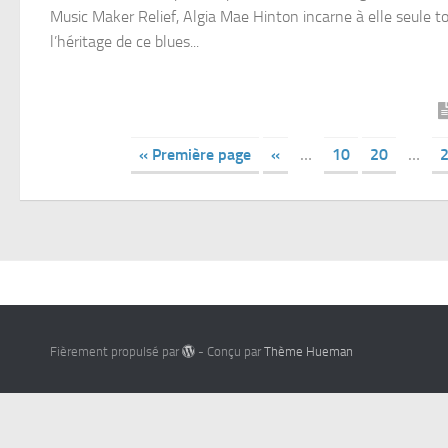
Music Maker Relief, Algia Mae Hinton incarne à elle seule t
l’héritage de ce blues...
« Première page
«
…
10
20
…
Fièrement propulsé par
- Conçu par
Thème Hueman