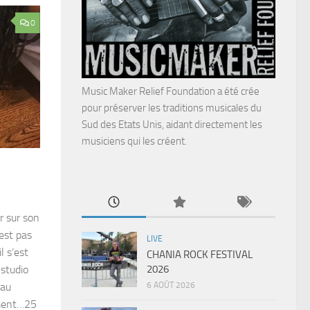
0
Music Maker Relief Foundation a été crée
pour préserver les traditions musicales du
Sud des Etats Unis, aidant directement les
musiciens qui les créent.
r sur son
est pas
LIVE
l s’est
CHANIA ROCK FESTIVAL
2026
 studio
6 AOÛT 2026
 au
ement…25