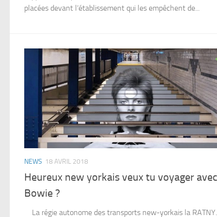
placées devant l’établissement qui les empêchent de...
NEWS
18 AVRIL 2018
Heureux new yorkais veux tu voyager ave
Bowie ?
La régie autonome des transports new-yorkais la RATN