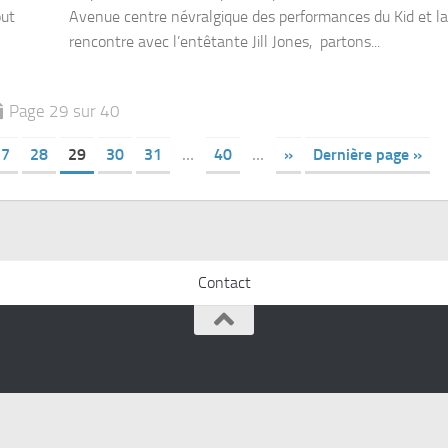
out
Avenue centre névralgique des performances du Kid et la
rencontre avec l’entêtante Jill Jones, partons...
Page 29 sur 40
27
28
29
30
31
…
40
…
»
Dernière page »
Contact