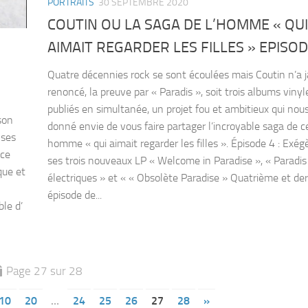
PORTRAITS
30 SEPTEMBRE 2020
COUTIN OU LA SAGA DE L’HOMME « QUI
AIMAIT REGARDER LES FILLES » EPISOD
Quatre décennies rock se sont écoulées mais Coutin n’a 
renoncé, la preuve par « Paradis », soit trois albums vinyl
publiés en simultanée, un projet fou et ambitieux qui nou
son
donné envie de vous faire partager l’incroyable saga de c
 ses
homme « qui aimait regarder les filles ». Épisode 4 : Exég
 ce
ses trois nouveaux LP « Welcome in Paradise », « Paradis
que et
électriques » et « « Obsolète Paradise » Quatrième et der
épisode de...
le d’
Page 27 sur 28
10
20
…
24
25
26
27
28
»