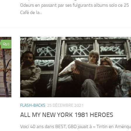
Odeurs en passant par ses fulgurants albums solo ce 25
Café de la...
0
FLASH-BACKS
25 DÉCEMBRE 2021
ALL MY NEW YORK 1981 HEROES
Voici 40 ans dans BEST, GBD jouait à « Tintin en Amériqu