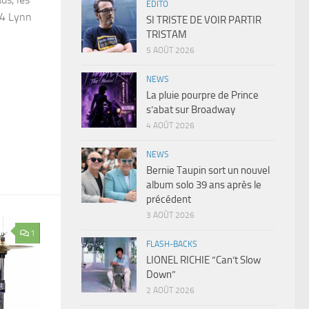
EDITO
84 Lynn
SI TRISTE DE VOIR PARTIR
TRISTAM
5 AOÛT 2026
NEWS
La pluie pourpre de Prince
s’abat sur Broadway
4 AOÛT 2026
NEWS
Bernie Taupin sort un nouvel
album solo 39 ans après le
précédent
3 AOÛT 2026
1
FLASH-BACKS
LIONEL RICHIE “Can’t Slow
Down”
2 AOÛT 2026