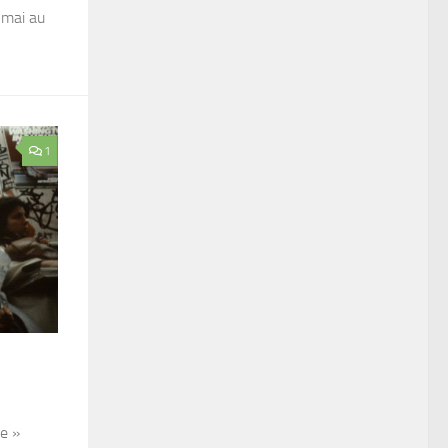
 mai au
1
e »