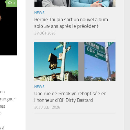
0
NEWS
Bernie Taupin sort un nouvel album
solo 39 ans après le précédent
3 AOÛT 2026
NEWS
 en
Une rue de Brooklyn rebaptisée en
rrangeur-
l’honneur d’Ol’ Dirty Bastard
ses
30 JUILLET 2026
e
s à