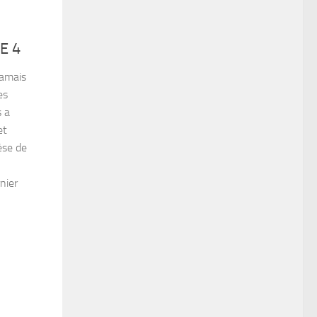
E 4
jamais
es
s a
et
èse de
nier