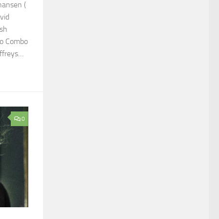
hansen (
vid
ush
vo Combo
ffreys…
0