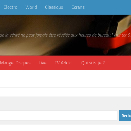
Electro
World
Classique
Ecrans
 que la vérité ne peut jamais être révélée aux heures de bureau." Hunter
Mange-Disques
Live
TV Addict
Qui suis-je ?