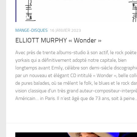
MANGE-DISQUES
16 JANVIER 2023
ELLIOTT MURPHY « Wonder »
Avec près de trente albums-studio à son actif, le rock poèt
yorkais qui a définitivement adopté notre capitale, bien
longtemps avant Emily, célèbre son demi-siècle discograph
par un nouveau et élégant CD intitulé « Wonder », belle coll
de pures balades, où se mêlent le folk, le blues et le rock da
vision classique d’un très grand auteur-compositeur-interpr
Américain… in Paris. Il n’est âgé que de 73 ans, soit à peine..