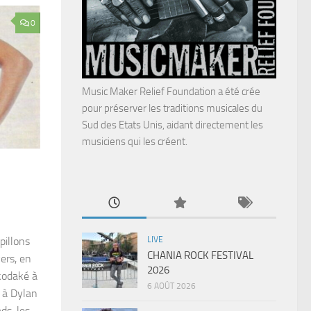
0
Music Maker Relief Foundation a été crée
pour préserver les traditions musicales du
Sud des Etats Unis, aidant directement les
musiciens qui les créent.
LIVE
pillons
CHANIA ROCK FESTIVAL
ers, en
2026
 kodaké à
6 AOÛT 2026
 à Dylan
ds, les