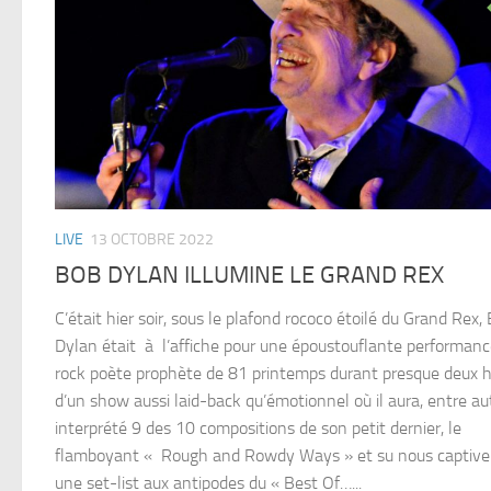
LIVE
13 OCTOBRE 2022
BOB DYLAN ILLUMINE LE GRAND REX
C’était hier soir, sous le plafond rococo étoilé du Grand Rex,
Dylan était à l’affiche pour une époustouflante performanc
rock poète prophète de 81 printemps durant presque deux 
d’un show aussi laid-back qu’émotionnel où il aura, entre au
interprété 9 des 10 compositions de son petit dernier, le
flamboyant « Rough and Rowdy Ways » et su nous captive
une set-list aux antipodes du « Best Of…...