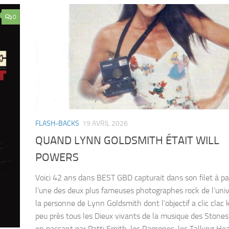
0
FLASH-BACKS
19 AVRIL 2026
QUAND LYNN GOLDSMITH ÉTAIT WILL
POWERS
Voici 42 ans dans BEST GBD capturait dans son filet à pa
l’une des deux plus fameuses photographes rock de l’univ
la personne de Lynn Goldsmith dont l’objectif a clic clac
peu près tous les Dieux vivants de la musique des Stones
en passant par Patti Smith, les Ramones, les Talking Hea