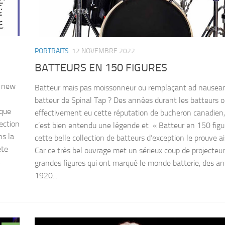
PORTRAITS
12 NOVEMBRE 2022
BATTEURS EN 150 FIGURES
e new
Batteur mais pas moissonneur ou remplaçant ad nausea
batteur de Spinal Tap ? Des années durant les batteurs 
ique
effectivement eu cette réputation de bucheron canadien
ection
c’est bien entendu une légende et « Batteur en 150 figu
ns la
cette belle collection de batteurs d’exception le prouve 
ète
Car ce très bel ouvrage met un sérieux coup de projecteur
.
grandes figures qui ont marqué le monde batterie, des a
1920...