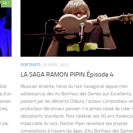
1
PORTRAITS
29 AVRIL 2022
LA SAGA RAMON PIPIN Épisode 4
 Bob
Musicien émérite, héros du rock hexagonal depuis mon
e d’un
adolescence, des Au Bonheur des Dames aux Excellents,
heures
passant par les délirants Odeurs, l’auteur-compositeur-a
tres,
producteur-déconneur parisien n’a jamais cessé de créer 
désopilants standards. Pour célébrer ses 50 ans d’exercic
r par
impeccable du rock, Ramon Pipin revisitera ses propres
compositions à travers les âges, d’Au Bonheur des Dame