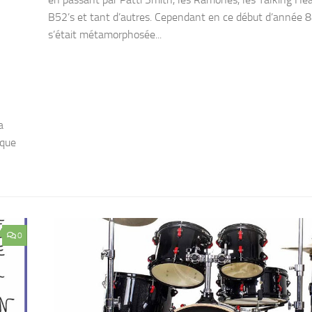
B52’s et tant d’autres. Cependant en ce début d’année 
s’était métamorphosée...
a
 que
0