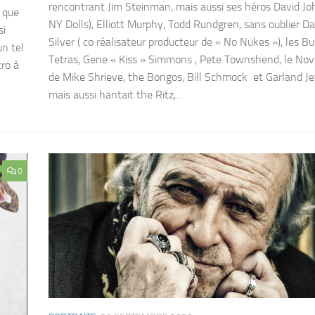
rencontrant Jim Steinman, mais aussi ses héros David Jo
 que
NY Dolls), Elliott Murphy, Todd Rundgren, sans oublier Da
si
Silver ( co réalisateur producteur de « No Nukes »), les B
un tel
Tetras, Gene « Kiss » Simmons , Pete Townshend, le No
cro à
de Mike Shrieve, the Bongos, Bill Schmock et Garland Je
mais aussi hantait the Ritz,...
0