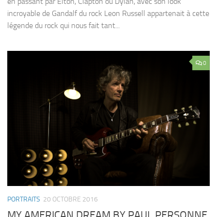
en passant par Elton, Clapton ou Dylan, avec son look
incroyable de Gandalf du rock Leon Russell appartenait à cette
légende du rock qui nous fait tant...
0
PORTRAITS
20 OCTOBRE 2016
MY AMERICAN DREAM BY PAUL PERSONNE