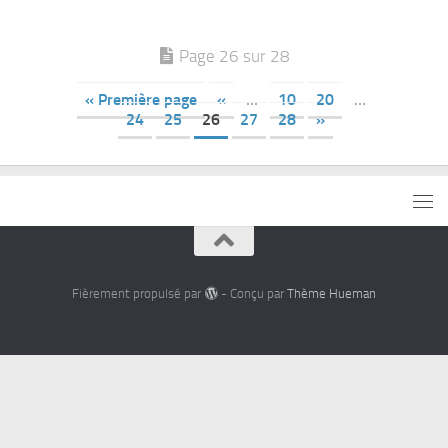
Page 26 sur 28
« Première page
«
…
10
20
…
24
25
26
27
28
»
Fièrement propulsé par
- Conçu par
Thème Hueman