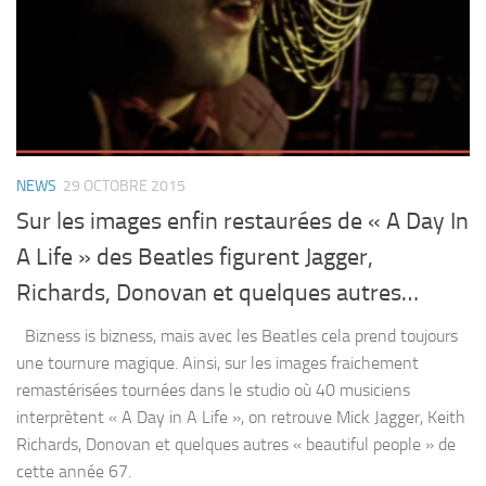
NEWS
29 OCTOBRE 2015
Sur les images enfin restaurées de « A Day In
A Life » des Beatles figurent Jagger,
Richards, Donovan et quelques autres…
Bizness is bizness, mais avec les Beatles cela prend toujours
une tournure magique. Ainsi, sur les images fraichement
remastérisées tournées dans le studio où 40 musiciens
interprètent « A Day in A Life », on retrouve Mick Jagger, Keith
Richards, Donovan et quelques autres « beautiful people » de
cette année 67.