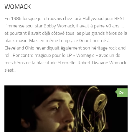
WOMACK
En 1986 lorsque je retrouvais chez lui à Hollywood pour BEST
l’immense soul star Bobby Womack, il avait à peine 40 ans …
et pourtant il avait déjà côtoyé tous les plus grands héros de la
black music. Mais en même temps, ce Géant noir né à
Cleveland Ohio revendiquait également son héritage rock and
roll. Rencontre magique pour le LP « Womagic » avec un de
mes héros de la blackitude éternelle. Robert Dwayne Womack
s’est...
0