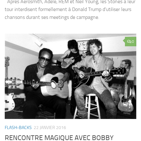
Après Aerosmith, Adele, REM et Neil Young, les Stones à leur
tour interdisent formellement à Donald Trump d’utiliser leurs
chansons durant ses meetings de campagne.
0
FLASH-BACKS
22 JANVIER 2016
RENCONTRE MAGIQUE AVEC BOBBY