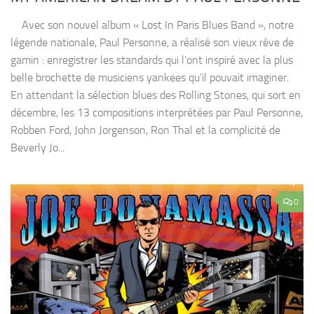
Avec son nouvel album « Lost In Paris Blues Band », notre
légende nationale, Paul Personne, a réalisé son vieux rêve de
gamin : enregistrer les standards qui l’ont inspiré avec la plus
belle brochette de musiciens yankees qu’il pouvait imaginer.
En attendant la sélection blues des Rolling Stones, qui sort en
décembre, les 13 compositions interprétées par Paul Personne,
Robben Ford, John Jorgenson, Ron Thal et la complicité de
Beverly Jo...
0