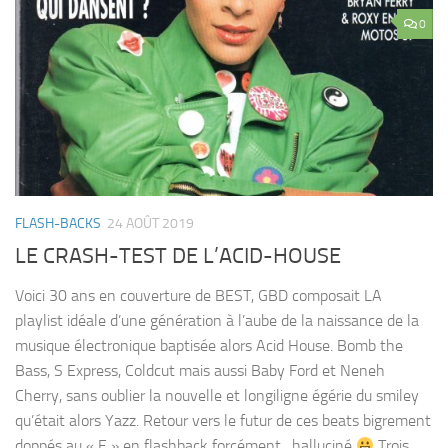
0
FLASH-BACKS
24 AOÛT 2019
LE CRASH-TEST DE L’ACID-HOUSE
Voici 30 ans en couverture de BEST, GBD composait LA
playlist idéale d’une génération à l’aube de la naissance de la
musique électronique baptisée alors Acid House. Bomb the
Bass, S Express, Coldcut mais aussi Baby Ford et Neneh
Cherry, sans oublier la nouvelle et longiligne égérie du smiley
qu’était alors Yazz. Retour vers le futur de ces beats bigrement
doppés au « E » en flashback forcément…halluciné
Trois