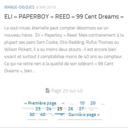
MANGE-DISQUES
8 MAI 2019
ELI « PAPERBOY » REED « 99 Cent Dreams »
La soul-music éternelle peut compter désormais sur un
nouveau héros : Eli « Paperboy » Reed. Mais contrairement à la
plupart ses pairs Sam Cooke, Otis Redding, Rufus Thomas ou
Wilson Pickett, il a au moins deux atouts : il est encore bien
vivant et surtout il comptabilise moins de 40 ans au compteur.
Ce qui ne retire rien à la qualité de son sidérant « 99 Cent
Dreams », bien...
Page 25 sur 40
« Première page
«
…
10
20
…
23
24
25
26
27
…
30
40
…
»
Dernière page »