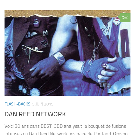
0
FLASH-BACKS
5 JUIN 2019
DAN REED NETWORK
Voici 30 ans dans BEST, GBD analysait le bouquet de fusions
intenses du Dan Reed Network originaire de Portland, Oregon