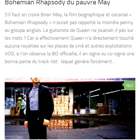
Bohemian Rhapsody du pauvre May
S’il faut en croire Brian May, le film biographique et oscarisé «
Bohemian Rhapsody » n’aurait pas rapporté le moindre penny
au groupe anglais. Le guitariste de Queen ne jouerait-il pas sur
les mots ? Car si effectivement Queen n’a directement touché
aucune royalties sur les places de ciné et autres exploitations
VOD, si l’on observe la BO officielle, il en signe ou co-signe une
bonne partie du track-list…lequel génère forcément...
0