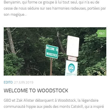
Benyamin, qui forme ce groupe à lui tout seul, qui n’a eu de
cesse de nous séduire sur ses harmonies radieuses, portées par
son magique...
0
EDITO
27 JUIN 2019
WELCOME TO WOODSTOCK
GBD et Zak Alister débarquent à Woodstock, la légendaire
communauté hippie aux pieds des monts Catskill, qui a inspiré