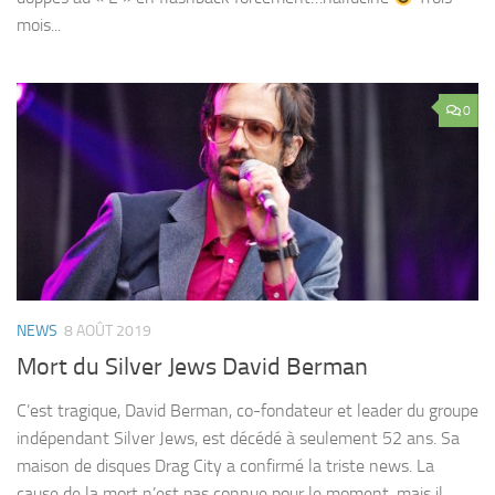
mois...
0
NEWS
8 AOÛT 2019
Mort du Silver Jews David Berman
C’est tragique, David Berman, co-fondateur et leader du groupe
indépendant Silver Jews, est décédé à seulement 52 ans. Sa
maison de disques Drag City a confirmé la triste news. La
cause de la mort n’est pas connue pour le moment, mais il