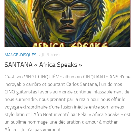
MANGE-DISQUES
7 JUIN 2019
SANTANA « Africa Speaks »
C’est son VINGT CINQUIÈME album en CINQUANTE ANS d’une
incroyable carrière et pourtant Carlos Santana, l’un de mes
CINQ guitaristes favoris au monde continue inlassablement de
nous surprendre, nous prenant par la main pour nous offrir le
voyage extraordinaire d’une fusion inédite entre son fameux
style latin et l’Afro Beat inventé par Fela. « Africa Speaks » est
un sublime hommage, une déclaration d’amour à mother
Africa…. Je n’ai pas vraiment...