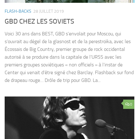
FLASH-BACKS
28 JUILLET 2019
GBD CHEZ LES SOVIETS
Voici 30 ans dans BEST, GBD s’envolait pour Moscou, qui
s’ouvrait au dégel de la glasnost et de la perestroïka, avec les
Écossais de Big Country, premier groupe de rock occidental
autorisé à se produire dans la capitale de l’URSS avec les
premiers groupes soviétiques « non officiels » à l’instar de
Center qui venait d’être signé chez Barclay. Flashback sur fond
de drapeau rouge… Drôle de trip pour GBD. La...
0