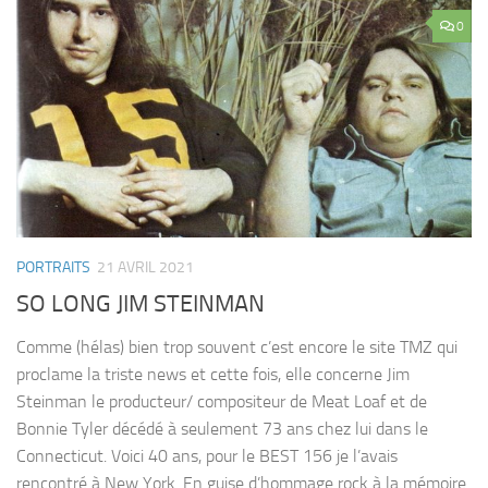
0
PORTRAITS
21 AVRIL 2021
SO LONG JIM STEINMAN
Comme (hélas) bien trop souvent c’est encore le site TMZ qui
proclame la triste news et cette fois, elle concerne Jim
Steinman le producteur/ compositeur de Meat Loaf et de
Bonnie Tyler décédé à seulement 73 ans chez lui dans le
Connecticut. Voici 40 ans, pour le BEST 156 je l’avais
rencontré à New York. En guise d’hommage rock à la mémoire