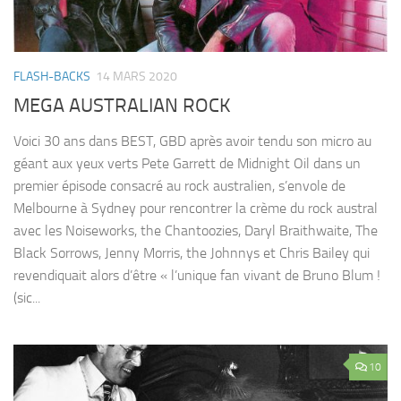
FLASH-BACKS
14 MARS 2020
MEGA AUSTRALIAN ROCK
Voici 30 ans dans BEST, GBD après avoir tendu son micro au
géant aux yeux verts Pete Garrett de Midnight Oil dans un
premier épisode consacré au rock australien, s’envole de
Melbourne à Sydney pour rencontrer la crème du rock austral
avec les Noiseworks, the Chantoozies, Daryl Braithwaite, The
Black Sorrows, Jenny Morris, the Johnnys et Chris Bailey qui
revendiquait alors d’être « l’unique fan vivant de Bruno Blum !
(sic...
10