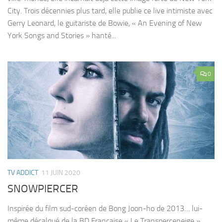
City. Trois décennies plus tard, elle publie ce live intimiste avec
Gerry Leonard, le guitariste de Bowie, « An Evening of New
York Songs and Stories » hanté...
0
TV ADDICT
11 JUIN 2020
SNOWPIERCER
Inspirée du film sud-coréen de Bong Joon-ho de 2013… lui-
même décalqué de la BD Française « Le Transperceneige »