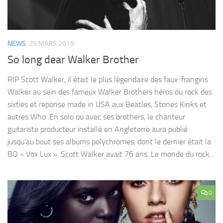
NEWS
25 MARS 2019
So long dear Walker Brother
RIP Scott Walker, il était le plus légendaire des faux-frangins
Walker au sein des fameux Walker Brothers héros du rock des
sixties et reponse made in USA aux Beatles, Stones Kinks et
autres Who. En solo ou avec ses brothers, le chanteur
guitariste producteur installé en Angleterre aura publié
jusqu’au bout ses albums polychromes, dont le dernier était la
BO « Vox Lux ». Scott Walker avait 76 ans. Le monde du rock...
0