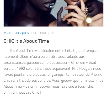
MANGE-DISQUES
3 OCTOBRE 2018
CHIC It’s About Time
« It’s About Time »…littéralement « il était grand temps »,
rarement album n’aura eu un titre aussi adapté aux
circonstances, puisque son prédécesseur « Chic-ism » était
sorti en 1992 soit…26 années auparavant. Nile Rodgers nous
l’avait pourtant juré depuis longtemps : tel le retour du Phénix,
Chic renaitrait de ses cendres. Aussi groovy que lumineux, « It’s
About Time » va enfin pouvoir nous faire dire à tous : chic…
enfin un nouveau Chic !