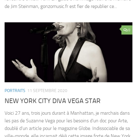
de Jim Steinman, gonzomusic.fr est fier de republier ce...
0
PORTRAITS
11 SEPTEMBRE 2020
NEW YORK CITY DIVA VEGA STAR
Voici 27 ans, trois jours durant à Manhattan, je marchais dans
les pas de Suzanne Vega pour les besoins d’un doc pour Arte,
doublé d’un article pour le magazine Globe. Indissociable de sa
ville-monde, elle incarnait déjà cette image forte de New York