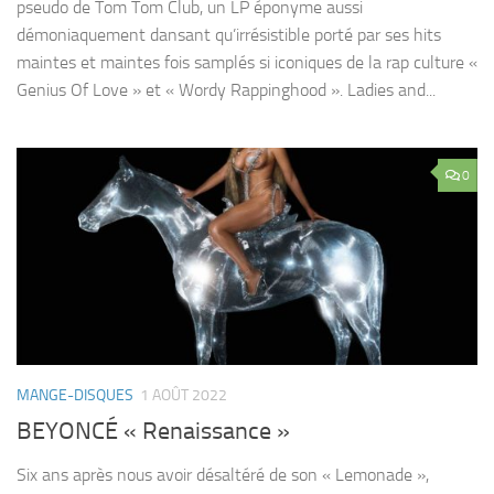
pseudo de Tom Tom Club, un LP éponyme aussi
démoniaquement dansant qu’irrésistible porté par ses hits
maintes et maintes fois samplés si iconiques de la rap culture «
Genius Of Love » et « Wordy Rappinghood ». Ladies and...
0
MANGE-DISQUES
1 AOÛT 2022
BEYONCÉ « Renaissance »
Six ans après nous avoir désaltéré de son « Lemonade »,