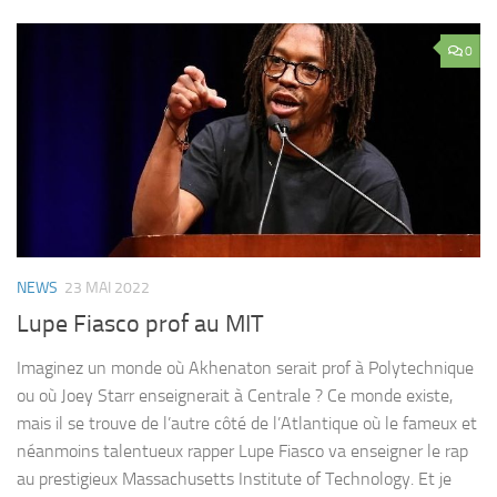
0
NEWS
23 MAI 2022
Lupe Fiasco prof au MIT
Imaginez un monde où Akhenaton serait prof à Polytechnique
ou où Joey Starr enseignerait à Centrale ? Ce monde existe,
mais il se trouve de l’autre côté de l’Atlantique où le fameux et
néanmoins talentueux rapper Lupe Fiasco va enseigner le rap
au prestigieux Massachusetts Institute of Technology. Et je