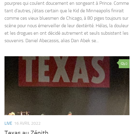
pourpres qui coulent doucement en songeant à Prince. Comme
tant d’autres, j’étais certain que le Kid de Minneapolis finirait
comme ces vieux bluesmen de Chicago, à 80 piges toujours sur
scène pour nous émerveiller de leur dextérité. Hélas, la douleur
et les drogues en ont décidé autrement et seuls subsistent les
souvenirs. Daniel Abecassis, alias Dan Abek se...
0
LIVE
16 AVRIL 2022
Texas au Zénith