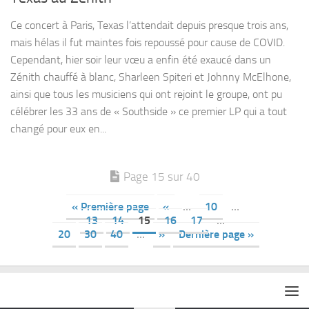
Ce concert à Paris, Texas l’attendait depuis presque trois ans,
mais hélas il fut maintes fois repoussé pour cause de COVID.
Cependant, hier soir leur vœu a enfin été exaucé dans un
Zénith chauffé à blanc, Sharleen Spiteri et Johnny McElhone,
ainsi que tous les musiciens qui ont rejoint le groupe, ont pu
célébrer les 33 ans de « Southside » ce premier LP qui a tout
changé pour eux en...
Page 15 sur 40
« Première page
«
…
10
…
13
14
15
16
17
…
20
30
40
…
»
Dernière page »