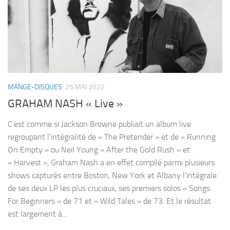
MANGE-DISQUES
25 MAI 2022
GRAHAM NASH « Live »
C’est comme si Jackson Browne publiait un album live
regroupant l’intégralité de « The Pretender » et de « Running
On Empty » ou Neil Young « After the Gold Rush » et
« Harvest », Graham Nash a en effet compilé parmi plusieurs
shows capturés entre Boston, New York et Albany l’intégrale
de ses deux LP les plus cruciaux, ses premiers solos « Songs
For Beginners » de 71 et « Wild Tales » de 73. Et le résultat
est largement à...