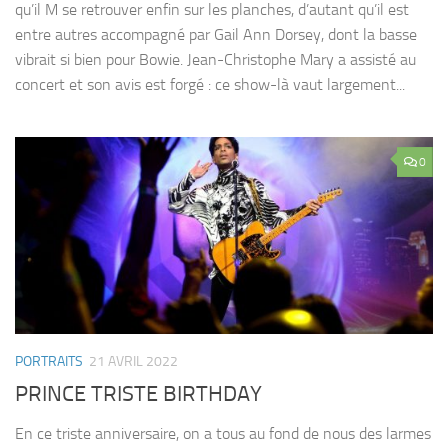
qu’il M se retrouver enfin sur les planches, d’autant qu’il est
entre autres accompagné par Gail Ann Dorsey, dont la basse
vibrait si bien pour Bowie. Jean-Christophe Mary a assisté au
concert et son avis est forgé : ce show-là vaut largement...
0
PORTRAITS
21 AVRIL 2022
PRINCE TRISTE BIRTHDAY
En ce triste anniversaire, on a tous au fond de nous des larmes