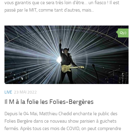
vous garantis que ce sera très loin d’être… un fiasco ! Il est
passé par le MIT, comme tant d’autres, mais...
0
LIVE
23 MAI 2022
Il M à la folie les Folies-Bergères
Depuis le 04 Mai, Matthieu Chedid enchante le public des
Folies Bergère dans ce nouveau show parisien à guichets
fermés. Après tous ces mois de COVID, on peut comprendre