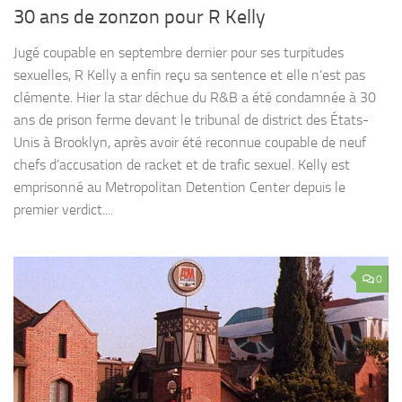
30 ans de zonzon pour R Kelly
Jugé coupable en septembre dernier pour ses turpitudes
sexuelles, R Kelly a enfin reçu sa sentence et elle n’est pas
clémente. Hier la star déchue du R&B a été condamnée à 30
ans de prison ferme devant le tribunal de district des États-
Unis à Brooklyn, après avoir été reconnue coupable de neuf
chefs d’accusation de racket et de trafic sexuel. Kelly est
emprisonné au Metropolitan Detention Center depuis le
premier verdict....
0