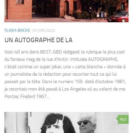
FLASH-BACKS
10 JUIN 2022
UN AUTOGRAPHE DE LA
Voici 40 ans dans BEST, GBD rédigeait la rubrique la plus cool
du fameux mag de la rue d’Antin. Intitulée AUTOGRAPHE,
c’était comme un super joker, une « carte blanche » donnée à
un journaliste de la rédaction pour raconter tout ce qui lui
passait par la tête. Dans le numéro 159 daté d’octobre 1981,
je racontais mon été passé à Los Angeles où au volant de ma
Pontiac Firebird 1967...
0