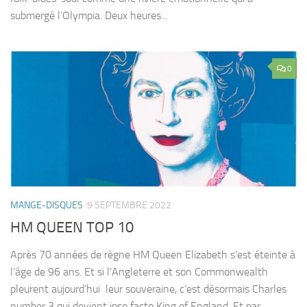
submergé l’Olympia. Deux heures...
0
MANGE-DISQUES
9 SEPTEMBRE 2022
HM QUEEN TOP 10
Après 70 années de règne HM Queen Elizabeth s’est éteinte à
l’âge de 96 ans. Et si l’Angleterre et son Commonwealth
pleurent aujourd’hui leur souveraine, c’est désormais Charles
number 3 qui devient ipso facto King of England. Et par