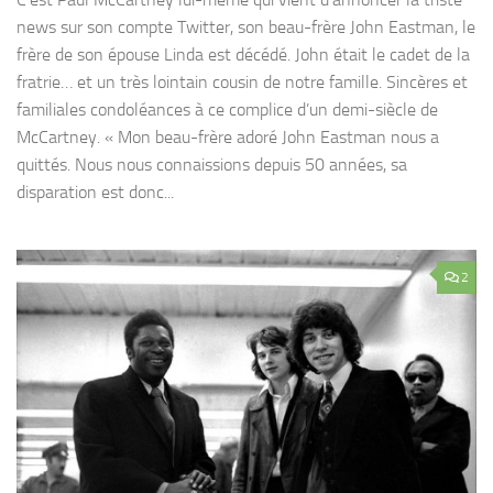
news sur son compte Twitter, son beau-frère John Eastman, le
frère de son épouse Linda est décédé. John était le cadet de la
fratrie… et un très lointain cousin de notre famille. Sincères et
familiales condoléances à ce complice d’un demi-siècle de
McCartney. « Mon beau-frère adoré John Eastman nous a
quittés. Nous nous connaissions depuis 50 années, sa
disparation est donc...
2