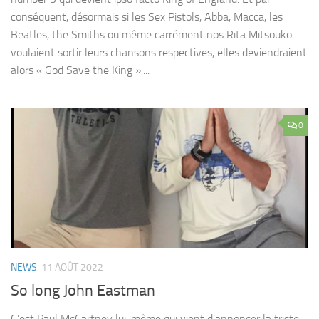
conséquent, désormais si les Sex Pistols, Abba, Macca, les
Beatles, the Smiths ou même carrément nos Rita Mitsouko
voulaient sortir leurs chansons respectives, elles deviendraient
alors « God Save the King »,...
0
NEWS
11 AOÛT 2022
So long John Eastman
C’est Paul McCartney lui-même qui vient d’annoncer la triste