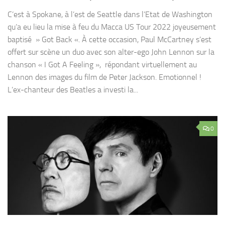
C’est à Spokane, à l’est de Seattle dans l’Etat de Washington
qu’a eu lieu la mise à feu du Macca US Tour 2022 joyeusement
baptisé » Got Back «. À cette occasion, Paul McCartney s’est
offert sur scène un duo avec son alter-ego John Lennon sur la
chanson « I Got A Feeling », répondant virtuellement au
Lennon des images du film de Peter Jackson. Emotionnel !
L’ex-chanteur des Beatles a investi la...
0