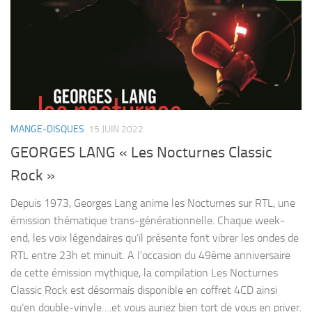
MANGE-DISQUES
15 JUIN 2022
GEORGES LANG « Les Nocturnes Classic
Rock »
Depuis 1973, Georges Lang anime les Nocturnes sur RTL, une
émission thématique trans-générationnelle. Chaque week-
end, les voix légendaires qu’il présente font vibrer les ondes de
RTL entre 23h et minuit. A l’occasion du 49ème anniversaire
de cette émission mythique, la compilation Les Nocturnes
Classic Rock est désormais disponible en coffret 4CD ainsi
qu’en double-vinyle….et vous auriez bien tort de vous en priver.