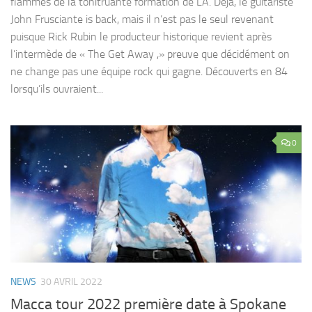
flammes de la tonitruante formation de LA. Déjà, le guitariste
John Frusciante is back, mais il n’est pas le seul revenant
puisque Rick Rubin le producteur historique revient après
l’intermède de « The Get Away ,» preuve que décidément on
ne change pas une équipe rock qui gagne. Découverts en 84
lorsqu’ils ouvraient...
0
NEWS
30 AVRIL 2022
Macca tour 2022 première date à Spokane