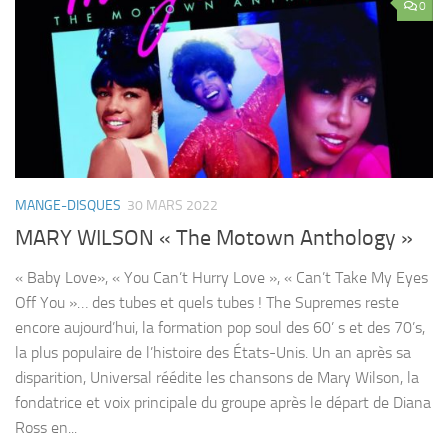
0
MANGE-DISQUES
30 MARS 2022
MARY WILSON « The Motown Anthology »
« Baby Love», « You Can’t Hurry Love », « Can’t Take My Eyes
Off You »… des tubes et quels tubes ! The Supremes reste
encore aujourd’hui, la formation pop soul des 60’ s et des 70’s,
la plus populaire de l’histoire des États-Unis. Un an après sa
disparition, Universal réédite les chansons de Mary Wilson, la
fondatrice et voix principale du groupe après le départ de Diana
Ross en...