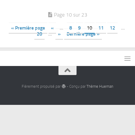
Page 10 sur 23
« Première page
«
…
8
9
10
11
12
…
20
…
»
Dernière page »
Fièrement propulsé par
- Conçu par
Thème Hueman