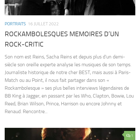
PORTRAITS
16 JUILLET 2022
ROCKAMBOLESQUES MEMOIRES D’UN
ROCK-CRITIC
Son nom est Reins, Sacha Reins et depuis plus d’un demi-
siècle son oreille experte analyse les musiques de son temps.
Journaliste historique de notre cher BEST, mais aussi à Paris-
Match ou au Point, il nous fait partager dans son «
Rockambolesque » ses plus belles interviews légendaires de
BB King à Jagger, en passant par les Who, Clapton, Bowie, Lou
Reed, Brian Wilson, Prince, Harrison ou encore Johnny et
Renaud. Rencontre...
1